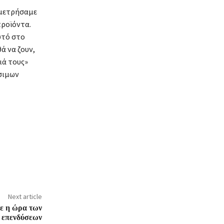
 μετρήσαμε
προϊόντα.
υτό στο
ά να ζουν,
ιά τους»
ώσιμων
Next article
ε η ώρα των
 επενδύσεων