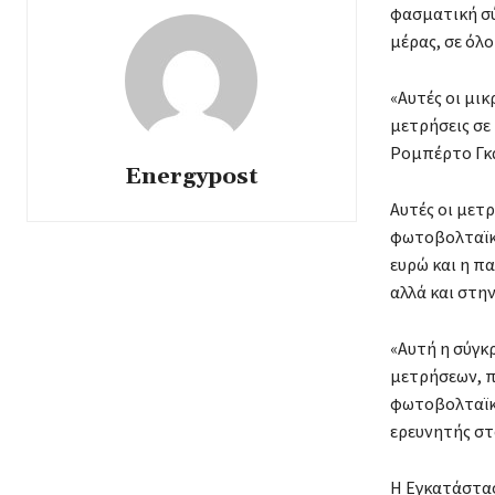
φασματική σύ
μέρας, σε όλ
«Αυτές οι μικ
μετρήσεις σε
Ρομπέρτο Γκα
Energypost
Αυτές οι μετ
φωτοβολταϊκώ
ευρώ και η π
αλλά και στη
«Αυτή η σύγκ
μετρήσεων, πο
φωτοβολταϊκώ
ερευνητής στ
Η Εγκατάστασ