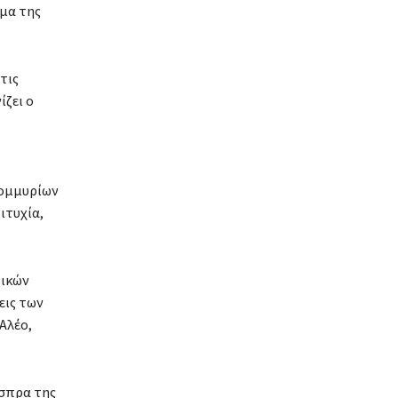
μα της
τις
ίζει ο
τομμυρίων
ιτυχία,
τικών
εις των
Αλέο,
Ίσπρα της