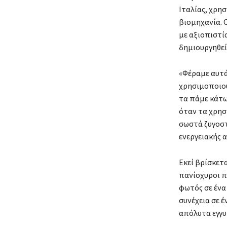
Ιταλίας, χρη
βιομηχανία. 
με αξιοπιστί
δημιουργηθεί
«Φέραμε αυτά
χρησιμοποιού
τα πάμε κάτω
όταν τα χρησ
σωστά ζυγοστ
ενεργειακής 
Εκεί βρίσκετ
πανίσχυροι π
φωτός σε ένα
συνέχεια σε έ
απόλυτα εγγυ