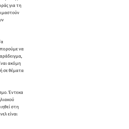
ράς για τη
κιμαστούν
υν
Τα
μπορούμε να
παράδειγμα,
ίναι ακόμη
ή σε θέματα
σμο. Έντεκα
ηλιακού
ιηθεί στη
νελ είναι