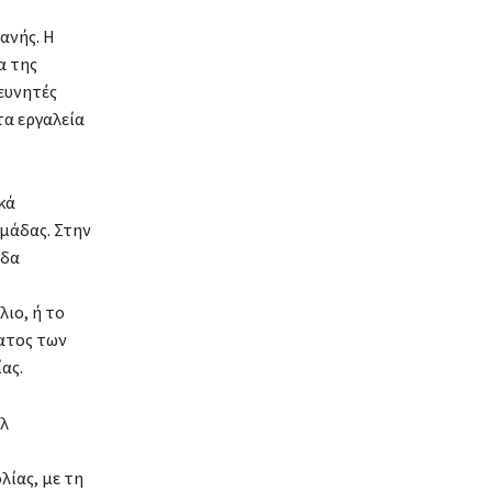
ανής. Η
α της
ευνητές
τα εργαλεία
κά
ομάδας. Στην
άδα
ιο, ή το
ματος των
ας.
ελ
λίας, με τη