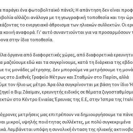
α παράγει ένα φωτοβολταϊκό πάνελ; Η απάντηση δεν είναι προφ
οβολία αλλάζει ανάλογα με τη γεωγραφική τοποθεσία και την ώρ
εάζοντας το ενεργειακό άθροισμα των ηλιακών συλλεκτών. Οι ερ
α κοινή αναφορά. Γι’ αυτό συναντιούνται για να προσαρμόσουν 
ονα στην ίδια τοποθεσία.
ίλα όργανα από διαφορετικές χώρες, από διαφορετικά ερευνητι
Τα μαζεύουμε εδώ και τα συγκρίνουμε, κατά τη διάρκεια της εβδ
με τις μονάδες μέτρησης. Δεν μπορούμε να μετρήσουμε τη μον
ως στο Διεθνές Γραφείο Μέτρων και Σταθμών στο Παρίσι, αλλά
με τον ήλιο ως μέτρο. Άρα όλα συγκρίνονται με βάση τον ίδιο Ήλ
εξηγεί ο Βιμ Ζάαϊμαν, ερευνητής ειδικός σε θέματα ζυγοσταθμίσ
κτών στο Κέντρο Ενιαίας Έρευνας της Ε.Ε, στην Ίσπρα της Ιταλί
τόχρονες μετρήσεις μας επιτρέπουν να δημιουργήσουμε τα πάν
ναι μικροί, υψηλής ποιότητας συλλέκτες, με πολύ συγκεκριμένα
κά. Λαμβάνεται υπόψη η συνολική ένταση της ηλιακής ακτινοβο