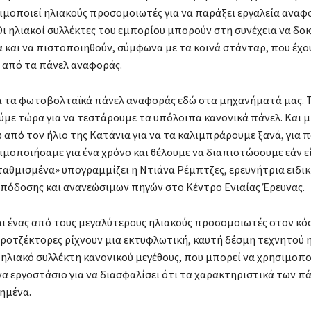
σιμοποιεί ηλιακούς προσομοιωτές για να παράξει εργαλεία αναφο
Οι ηλιακοί συλλέκτες του εμπορίου μπορούν στη συνέχεια να δο
α και να πιστοποιηθούν, σύμφωνα με τα κοινά στάνταρ, που έχο
 από τα πάνελ αναφοράς.
 τα φωτοβολταϊκά πάνελ αναφοράς εδώ στα μηχανήματά μας. 
με τώρα για να τεστάρουμε τα υπόλοιπα κανονικά πάνελ. Και 
 από τον ήλιο της Κατάνια για να τα καλιμπράρουμε ξανά, για 
ιμοποιήσαμε για ένα χρόνο και θέλουμε να διαπιστώσουμε εάν ε
αθμισμένα» υπογραμμίζει η Ντιάνα Ρέμπτζες, ερευνήτρια ειδικ
απόδοσης και ανανεώσιμων πηγών στο Κέντρο Ενιαίας Έρευνας.
αι ένας από τους μεγαλύτερους ηλιακούς προσομοιωτές στον κό
ροτζέκτορες ρίχνουν μια εκτυφλωτική, καυτή δέσμη τεχνητού 
 ηλιακό συλλέκτη κανονικού μεγέθους, που μπορεί να χρησιμοπο
να εργοστάσιο για να διασφαλίσει ότι τα χαρακτηριστικά των πά
ημένα.