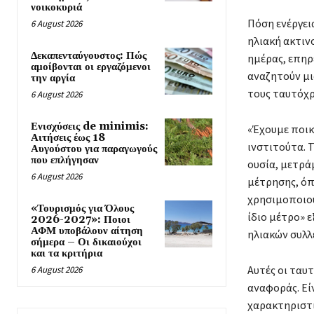
νοικοκυριά
Πόση ενέργει
6 August 2026
ηλιακή ακτιν
Δεκαπενταύγουστος: Πώς
ημέρας, επηρ
αμοίβονται οι εργαζόμενοι
αναζητούν μι
την αργία
τους ταυτόχρ
6 August 2026
Ενισχύσεις de minimis:
«Έχουμε ποικ
Αιτήσεις έως 18
ινστιτούτα. 
Αυγούστου για παραγωγούς
που επλήγησαν
ουσία, μετρά
6 August 2026
μέτρησης, όπ
χρησιμοποιού
«Τουρισμός για Όλους
ίδιο μέτρο» 
2026-2027»: Ποιοι
ΑΦΜ υποβάλουν αίτηση
ηλιακών συλλε
σήμερα – Οι δικαιούχοι
και τα κριτήρια
Αυτές οι ταυ
6 August 2026
αναφοράς. Εί
χαρακτηριστι