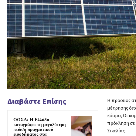
Διαβάστε Επίσης
Η πρόοδος στ
μέτρησης όπω
κόσμο; Οι κο
ΟΟΣΑ: Η Ελλάδα
πρόκληση σε 
καταγράφει τη μεγαλύτερη
πτώση πραγματικού
Σικελίας.
εισοδήματος στα