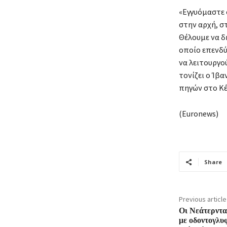
«Εγγυόμαστε 
στην αρχή, σ
Θέλουμε να δ
οποίο επενδύε
να λειτουργού
τονίζει ο Ίβ
πηγών στο Κέ
(Euronews)
Share
Previous article
Οι Νεάτερντα
με οδοντογλυ