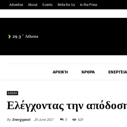
Advertise
About
Events
Write for Us
In the Press
29.3
C
Athens
ΑΡΧΙΚΉ
ΆΡΘΡΑ
ΕΝΕΡΓΕΙΑ
ΆΡΘΡΑ
Ελέγχοντας την απόδοσ
By
Energypost
29 June 2017
0
629