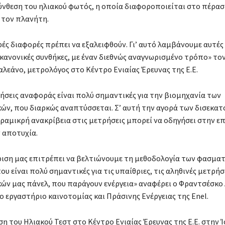
νθεση του ηλιακού φωτός, η οποία διαφοροποιείται στο πέρασ
ο τον πλανήτη.
ρές διαφορές πρέπει να εξαλειφθούν. Γι’ αυτό λαμβάνουμε αυτές 
 κανονικές συνθήκες, με έναν διεθνώς αναγνωρισμένο τρόπο» τον
λεάνο, μετρολόγος στο Κέντρο Ενιαίας Έρευνας της Ε.Ε.
ρήσεις αναφοράς είναι πολύ σημαντικές για την βιομηχανία των
ν, που διαρκώς αναπτύσσεται. Σ’ αυτή την αγορά των δισεκα
αραμικρή ανακρίβεια στις μετρήσεις μπορεί να οδηγήσει στην επ
ν αποτυχία.
ριση μας επιτρέπει να βελτιώνουμε τη μεθοδολογία των φασμα
υ είναι πολύ σημαντικές για τις υπαίθριες, τις αληθινές μετρήσ
ν μας πάνελ, που παράγουν ενέργεια» αναφέρει ο Φραντσέσκο 
ο εργαστήριο καινοτομίας και Πράσινης Ενέργειας της Enel.
η του Ηλιακού Τεστ στο Κέντρο Ενιαίας Έρευνας της Ε.Ε. στην 