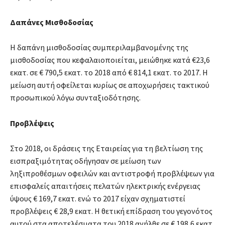
Δαπάνες Μισθοδοσίας
Η δαπάνη μισθοδοσίας συμπεριλαμβανομένης της
μισθοδοσίας που κεφαλαιοποιείται, μειώθηκε κατά €23,6
εκατ. σε € 790,5 εκατ. το 2018 από € 814,1 εκατ. το 2017. Η
μείωση αυτή οφείλεται κυρίως σε αποχωρήσεις τακτικού
προσωπικού λόγω συνταξιοδότησης.
Προβλέψεις
Στο 2018, οι δράσεις της Εταιρείας για τη βελτίωση της
εισπραξιμότητας οδήγησαν σε μείωση των
ληξιπροθέσμων οφειλών και αντιστροφή προβλέψεων για
επισφαλείς απαιτήσεις πελατών ηλεκτρικής ενέργειας
ύψους € 169,7 εκατ. ενώ το 2017 είχαν σχηματιστεί
προβλέψεις € 28,9 εκατ. Η θετική επίδραση του γεγονότος
αυτού στα αποτελέσματα του 2018 ανήλθε σε € 198,6 εκατ.