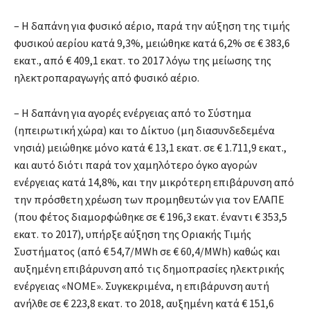
– Η δαπάνη για φυσικό αέριο, παρά την αύξηση της τιμής
φυσικού αερίου κατά 9,3%, μειώθηκε κατά 6,2% σε € 383,6
εκατ., από € 409,1 εκατ. το 2017 λόγω της μείωσης της
ηλεκτροπαραγωγής από φυσικό αέριο.
– Η δαπάνη για αγορές ενέργειας από το Σύστημα
(ηπειρωτική χώρα) και το Δίκτυο (μη διασυνδεδεμένα
νησιά) μειώθηκε μόνο κατά € 13,1 εκατ. σε € 1.711,9 εκατ.,
και αυτό διότι παρά τον χαμηλότερο όγκο αγορών
ενέργειας κατά 14,8%, και την μικρότερη επιβάρυνση από
την πρόσθετη χρέωση των προμηθευτών για τον ΕΛΑΠΕ
(που φέτος διαμορφώθηκε σε € 196,3 εκατ. έναντι € 353,5
εκατ. το 2017), υπήρξε αύξηση της Οριακής Τιμής
Συστήματος (από € 54,7/MWh σε € 60,4/MWh) καθώς και
αυξημένη επιβάρυνση από τις δημοπρασίες ηλεκτρικής
ενέργειας «ΝΟΜΕ». Συγκεκριμένα, η επιβάρυνση αυτή
ανήλθε σε € 223,8 εκατ. το 2018, αυξημένη κατά € 151,6