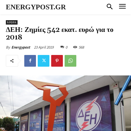
ENERGYPOST.GR
ΆΡΘΡΑ
ΔΕΗ: Ζημίες 542 εκατ. ευρώ για το
2018
23 April 2019
0
568
By
Energypost