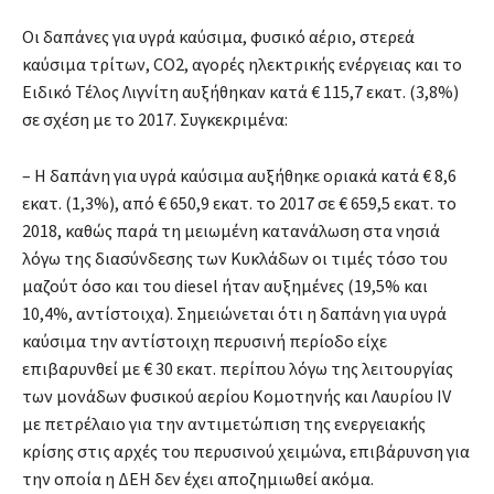
Οι δαπάνες για υγρά καύσιμα, φυσικό αέριο, στερεά
καύσιμα τρίτων, CO2, αγορές ηλεκτρικής ενέργειας και το
Ειδικό Τέλος Λιγνίτη αυξήθηκαν κατά € 115,7 εκατ. (3,8%)
σε σχέση με το 2017. Συγκεκριμένα:
– Η δαπάνη για υγρά καύσιμα αυξήθηκε οριακά κατά € 8,6
εκατ. (1,3%), από € 650,9 εκατ. το 2017 σε € 659,5 εκατ. το
2018, καθώς παρά τη μειωμένη κατανάλωση στα νησιά
λόγω της διασύνδεσης των Κυκλάδων οι τιμές τόσο του
μαζούτ όσο και του diesel ήταν αυξημένες (19,5% και
10,4%, αντίστοιχα). Σημειώνεται ότι η δαπάνη για υγρά
καύσιμα την αντίστοιχη περυσινή περίοδο είχε
επιβαρυνθεί με € 30 εκατ. περίπου λόγω της λειτουργίας
των μονάδων φυσικού αερίου Κομοτηνής και Λαυρίου IV
με πετρέλαιο για την αντιμετώπιση της ενεργειακής
κρίσης στις αρχές του περυσινού χειμώνα, επιβάρυνση για
την οποία η ΔEH δεν έχει αποζημιωθεί ακόμα.