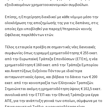
εξειδικευμένων χρηματοοικονομικών συμβούλων.
Επίσης, η Επιχείρηση διεκδικεί με κάθε νόμιμο μέσο την
ολοκλήρωση της αποζημίωσής της για τις δαπάνες, στις
οποίες έχει υποβληθεί για παροχή Υπηρεσιών κοινής
Ωφέλειας παρελθόντων ετών.
Τέλος η εταιρεία προέβη σε σημαντικές νέες δανειακές
συμφωνίες όπως η γραμμή χρηματοδότησης € 255 εκατ.
από την Ευρωπαϊκή Τράπεζα Επενδύσεων (ΕΤΕπ), η νέα
χρηματοδότηση € 160 εκατ. από την Τράπεζα Εμπορίου
και Αναπτύξεως Ευξείνου Πόντου με ιδιαίτερα
ανταγωνιστικούς όρους, και βέβαια το δάνειο των € 200
εκατ. από την κοινοπραξία των Ελληνικών Τραπεζών.
Σημειώνεται ακόμη η χρηματοδότηση ύψους € 102,5 εκατ.
συνολικά από την ΕΤΕΠ και την Εθνική Τράπεζα για έργα
ΑΠΕ, για την ανάπτυξη γενικά των οποίων, σύμφωνα με το
Επιχειρηματικό Σχέδιο, η χρηματοδότηση είναι