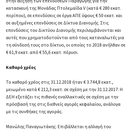
στην αύξηση των επενδύσεων Παραγωγής για την
κατασκευή της Μονάδας Πτολεμαΐδα V (κατά € 280 εκατ.
περίπου), σε επενδύσεις σε έργα ΑΠΕ ύψους € 50 εκατ. και
σε αυξημένες επενδύσεις σε Δίκτυα Διανομής. Στις
επενδύσεις του Δικτύου Διανομής περιλαμβάνονται και
αυτές που χρηματοδοτούνται από τους καταναλωτές για
τη σύνδεσή τους στο δίκτυο, οι οποίες το 2018 ανήλθαν σε
€ 61,9 εκατ. από € 55,6 εκατ. πέρυσι.
Καθαρό χρέος
Το καθαρό χρέος στις 31.12.2018 ήταν € 3.744,8 εκατ.,
μειωμένο κατά € 212,3 εκατ. σε σχέση με την 31.12.2017. Η
ΔEH εξετάζει τις πιθανές εναλλακτικές σε σχέση με την
πρόσβασή της στις διεθνείς αγορές κεφαλαίου, ανάλογα
με τις συνθήκες της αγοράς.
Μανώλης Παναγιωτάκης: Επιβάλλεται η αλλαγή του