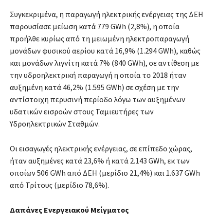
Συγκεκριμένα, η παραγωγή ηλεκτρικής ενέργειας της ΔEΗ
παρουσίασε μείωση κατά 779 GWh (2,8%), η οποία
προήλθε κυρίως από τη μειωμένη ηλεκτροπαραγωγή
μονάδων φυσικού αερίου κατά 16,9% (1.294 GWh), καθώς
και μονάδων λιγνίτη κατά 7% (840 GWh), σε αντίθεση με
την υδροηλεκτρική παραγωγή η οποία το 2018 ήταν
αυξημένη κατά 46,2% (1.595 GWh) σε σχέση με την
αντίστοιχη περυσινή περίοδο λόγω των αυξημένων
υδατικών εισροών στους Ταμιευτήρες των
Υδροηλεκτρικών Σταθμών.
Οι εισαγωγές ηλεκτρικής ενέργειας, σε επίπεδο χώρας,
ήταν αυξημένες κατά 23,6% ή κατά 2.143 GWh, εκ των
οποίων 506 GWh από ΔΕH (μερίδιο 21,4%) και 1.637 GWh
από Τρίτους (μερίδιο 78,6%).
Δαπάνες Ενεργειακού Μείγματος