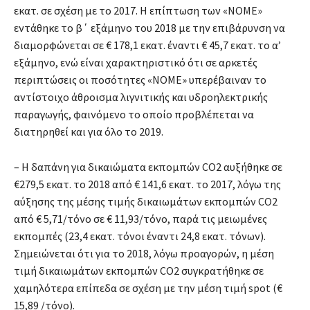
εκατ. σε σχέση με το 2017. Η επίπτωση των «ΝΟΜΕ»
εντάθηκε το β΄ εξάμηνο του 2018 με την επιβάρυνση να
διαμορφώνεται σε € 178,1 εκατ. έναντι € 45,7 εκατ. το α’
εξάμηνο, ενώ είναι χαρακτηριστικό ότι σε αρκετές
περιπτώσεις οι ποσότητες «ΝΟΜΕ» υπερέβαιναν το
αντίστοιχο άθροισμα λιγνιτικής και υδροηλεκτρικής
παραγωγής, φαινόμενο το οποίο προβλέπεται να
διατηρηθεί και για όλο το 2019.
– Η δαπάνη για δικαιώματα εκπομπών CO2 αυξήθηκε σε
€279,5 εκατ. το 2018 από € 141,6 εκατ. το 2017, λόγω της
αύξησης της μέσης τιμής δικαιωμάτων εκπομπών CO2
από € 5,71/τόνο σε € 11,93/τόνο, παρά τις μειωμένες
εκπομπές (23,4 εκατ. τόνοι έναντι 24,8 εκατ. τόνων).
Σημειώνεται ότι για το 2018, λόγω προαγορών, η μέση
τιμή δικαιωμάτων εκπομπών CO2 συγκρατήθηκε σε
χαμηλότερα επίπεδα σε σχέση με την μέση τιμή spot (€
15,89 /τόνο).