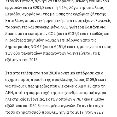
Στον αντίποδα, αρνητικά επέδρασε η μείωση του κύκλου
εργασιών κατά €201,8 εκατ. ή 4,1%, λόγω της απώλειας
μεριδίου αγοράς και της μείωσης της εγχώριας ζήτησης.
Επιπλέον, σημαντική αρνητική επίπτωση είχαν εξωγενείς
παράγοντες και συγκεκριμένα η υψηλότερη δαπάνη για
δικαιώματα εκπομπών CO2 (κατά €137,9 εκατ.) καθώς και
η ιδιαίτερα αυξημένη καθαρή επιβάρυνση από τις
δημοπρασίες ΝΟΜΕ (κατά € 151,6 εκατ.), με την επίπτωση
των δύο τελευταίων παραγόντων να εντείνεται το β’
εξάμηνο του 2018.
Στα αποτελέσματα του 2018 αρνητικά επέδρασε και ο
σχηματισμός πρόσθετης πρόβλεψης ύψους €109,5 εκατ.
για τόκους υπερημερίας που διεκδικεί ο ΑΔΜΗΕ από τη
ΔEH, από τη συμμετοχή της στη χονδρεμπορική αγορά
ηλεκτρικής ενέργειας, εκ των οποίων € 78,7 εκατ. μέσω
εξώδικου και € 30,8 εκατ. μέσω αγωγών. Το αντίστοιχο
ποσό σχηματισμού πρόβλεψης για το 2017 ήταν €32,7