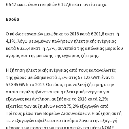
€ 542 εκατ. έναντι κερδών € 127,6 εκατ. αντίστοιχα.
Εσοδα
Ο κύκλος εργασιών μειώθηκε το 2018 κατά € 201,8 εκατ. ή
4,1%, λόγω μειωμένων πωλήσεων ηλεκτρικής ενέργειας
κατά € 335,4 εκατ. ή 7,3%, συνεπεία της απώλειας μεριδίου
αγοράς και της μείωσης της εγχώριας ζήτησης.
Η ζήτηση ηλεκτρικής ενέργειας από τους καταναλωτές
της χώρας μειώθηκε κατά 1,2% στις 57.122 GWh έναντι
57.845 GWh το 2017. Ωστόσο, η συνολική ζήτηση, στην
οποία περιλαμβάνεται και η ηλεκτρική ενέργεια για
εξαγωγές και άντληση, αυξήθηκε το 2018 κατά 2,2%
εξαιτίας των αυξημένων κατά 75,2% εξαγωγών από
Τρίτους μέσω των Βορείων Διασυνδέσεων. Η αύξηση αυτή
των εξαγωγών οφείλεται κατά κύριο λόγο στην εξαγωγή
μέρους των ποσοτήτων που αποκτώνται μέσω ΝΟΜΕ.