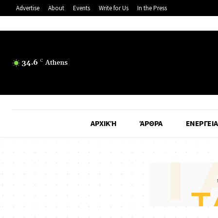
Advertise
About
Events
Write for Us
In the Press
34.6
C
Athens
ΑΡΧΙΚΉ
ΆΡΘΡΑ
ΕΝΕΡΓΕΙΑ