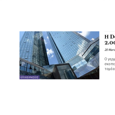
Η D
2.00
20 Mar
Ο γερ
σκοπε
τομέα 
ΕΠΙΧΕΙΡΗΣΕΙΣ