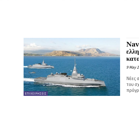
Nav
ελλη
κατ
9 May 
Νέες σ
του σ
πρόγρ
ΕΠΙΧΕΙΡΗΣΕΙΣ