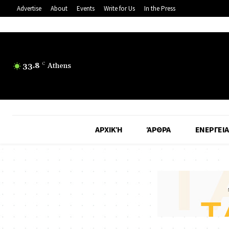
Advertise
About
Events
Write for Us
In the Press
33.8
C
Athens
ΑΡΧΙΚΉ
ΆΡΘΡΑ
ΕΝΕΡΓΕΙΑ