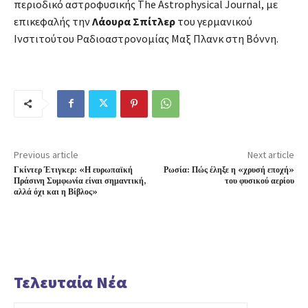
περιοδικό αστροφυσικής The Astrophysical Journal, με
επικεφαλής την
Λάουρα Σπίτλερ
του γερμανικού
Ινστιτούτου Ραδιοαστρονομίας Μαξ Πλανκ στη Βόννη.
Previous article
Next article
Γκίντερ Έτιγκερ: «Η ευρωπαϊκή
Ρωσία: Πώς έληξε η «χρυσή εποχή»
Πράσινη Συμφωνία είναι σημαντική,
του φυσικού αερίου
αλλά όχι και η Βίβλος»
Τελευταία Νέα