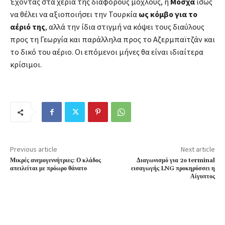
Έχοντας στα χέρια της διάφορους μοχλούς, η
Μόσχα
ίσως
να θέλει να αξιοποιήσει την Τουρκία
ως κόμβο για το
αέριό της
, αλλά την ίδια στιγμή να κόψει τους διαύλους
προς τη Γεωργία και παράλληλα προς το Αζερμπαϊτζάν και
το δικό του αέριο. Οι επόμενοι μήνες θα είναι ιδιαίτερα
κρίσιμοι.
Previous article
Next article
Μικρές ανεμογεννήτριες: Ο κλάδος
Διαγωνισμό για 2ο terminal
απειλείται με πρόωρο θάνατο
εισαγωγής LNG προκηρύσσει η
Αίγυπτος