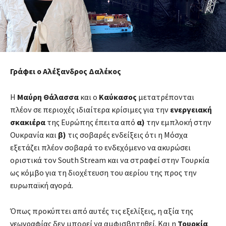
Γράφει ο Αλέξανδρος Δαλέκος
Η
Μαύρη Θάλασσα
και ο
Καύκασος
μετατρέπονται
πλέον σε περιοχές ιδιαίτερα κρίσιμες για την
ενεργειακή
σκακιέρα
της Ευρώπης έπειτα από
α)
την εμπλοκή στην
Ουκρανία και
β)
τις σοβαρές ενδείξεις ότι η Μόσχα
εξετάζει πλέον σοβαρά το ενδεχόμενο να ακυρώσει
οριστικά τον South Stream και να στραφεί στην Τουρκία
ως κόμβο για τη διοχέτευση του αερίου της προς την
ευρωπαϊκή αγορά.
Όπως προκύπτει από αυτές τις εξελίξεις, η αξία της
γεωγραφίας δεν μπορεί να αμφισβητηθεί. Και η
Τουρκία