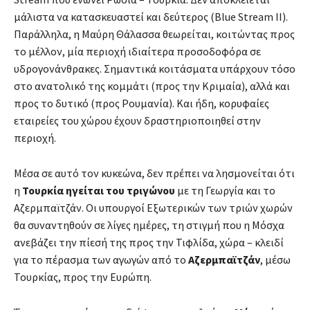
μάλιστα να κατασκευαστεί και δεύτερος (Blue Stream II).
Παράλληλα, η Μαύρη Θάλασσα θεωρείται, κοιτώντας προς
το μέλλον, μία περιοχή ιδιαίτερα προσοδοφόρα σε
υδρογονάνθρακες. Σημαντικά κοιτάσματα υπάρχουν τόσο
στο ανατολικό της κομμάτι (προς την Κριμαία), αλλά και
προς το δυτικό (προς Ρουμανία). Και ήδη, κορυφαίες
εταιρείες του χώρου έχουν δραστηριοποιηθεί στην
περιοχή.
Μέσα σε αυτό τον κυκεώνα, δεν πρέπει να λησμονείται ότι
η
Τουρκία ηγείται του τριγώνου
με τη Γεωργία και το
Αζερμπαϊτζάν. Οι υπουργοί Εξωτερικών των τριών χωρών
θα συναντηθούν σε λίγες ημέρες, τη στιγμή που η Μόσχα
ανεβάζει την πίεσή της προς την Τιφλίδα, χώρα – κλειδί
για το πέρασμα των αγωγών από το
Αζερμπαϊτζάν
, μέσω
Τουρκίας, προς την Ευρώπη.