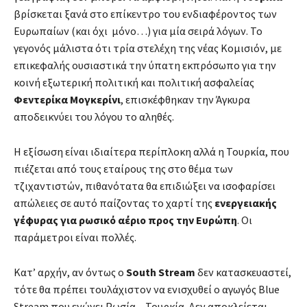
βρίσκεται ξανά στο επίκεντρο του ενδιαφέροντος των
Ευρωπαίων (και όχι μόνο…) για μία σειρά λόγων. Το
γεγονός μάλιστα ότι τρία στελέχη της νέας Κομισιόν, με
επικεφαλής ουσιαστικά την ύπατη εκπρόσωπο για την
κοινή εξωτερική πολιτική και πολιτική ασφαλείας
Φεντερίκα Μογκερίνι
, επισκέφθηκαν την Άγκυρα
αποδεικνύει του λόγου το αληθές.
Η εξίσωση είναι ιδιαίτερα περίπλοκη αλλά η Τουρκία, που
πιέζεται από τους εταίρους της στο θέμα των
τζιχαντιστών, πιθανότατα θα επιδιώξει να ισοφαρίσει
απώλειες σε αυτό παίζοντας το χαρτί της
ενεργειακής
γέφυρας για ρωσικό αέριο προς την Ευρώπη
. Οι
παράμετροι είναι πολλές.
Κατ’ αρχήν, αν όντως ο
South Stream
δεν κατασκευαστεί,
τότε θα πρέπει τουλάχιστον να ενισχυθεί ο αγωγός Blue
Stream που ενώνει Ρωσία – Τουρκία. Δεν αποκλείεται