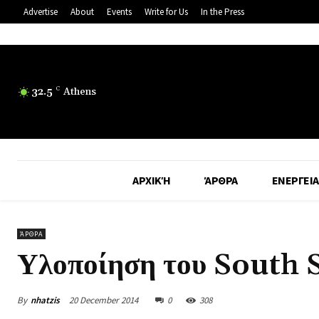
Advertise
About
Events
Write for Us
In the Press
32.5
C
Athens
ΑΡΧΙΚΉ
ΆΡΘΡΑ
ΕΝΕΡΓΕΙΑ
ΆΡΘΡΑ
Υλοποίηση του South 
By
nhatzis
20 December 2014
0
308