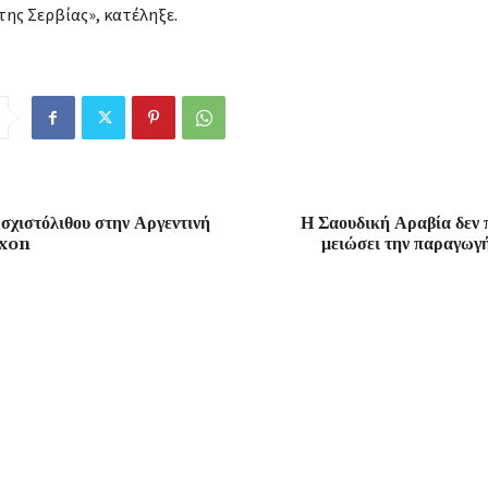
ης Σερβίας», κατέληξε.
σχιστόλιθου στην Αργεντινή
Η Σαουδική Αραβία δεν 
xxon
μειώσει την παραγωγή