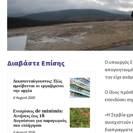
Διαβάστε Επίσης
Ο υπουργός Ε
απογοητευμέν
τον είχε ανάγ
Δεκαπενταύγουστος: Πώς
αμοίβονται οι εργαζόμενοι
την αργία
Ο ίδιος πρόσθ
6 August 2026
επενδύσει ση
Ενισχύσεις de minimis:
«Η Σερβία χρε
Αιτήσεις έως 18
Αυγούστου για παραγωγούς
συνεχιστούν ο
που επλήγησαν
διαπραγματεύσ
6 August 2026