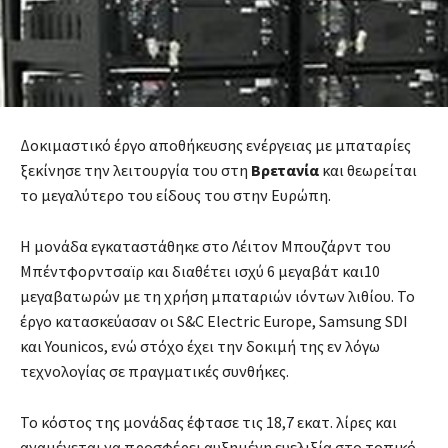
Δοκιμαστικό έργο αποθήκευσης ενέργειας με μπαταρίες
ξεκίνησε την λειτουργία του στη
Βρετανία
και θεωρείται
το μεγαλύτερο του είδους του στην Ευρώπη.
Η μονάδα εγκαταστάθηκε στο Λέιτον Μπουζάρντ του
Μπέντφορντσαϊρ και διαθέτει ισχύ 6 μεγαβάτ και10
μεγαβατωρών με τη χρήση μπαταριών ιόντων λιθίου. Το
έργο κατασκεύασαν οι S&C Electric Europe, Samsung SDI
και Younicos, ενώ στόχο έχει την δοκιμή της εν λόγω
τεχνολογίας σε πραγματικές συνθήκες.
Το κόστος της μονάδας έφτασε τις 18,7 εκατ. λίρες και
αναμένεται να προσφέρει αυξημένη ευελιξία στο τοπικό