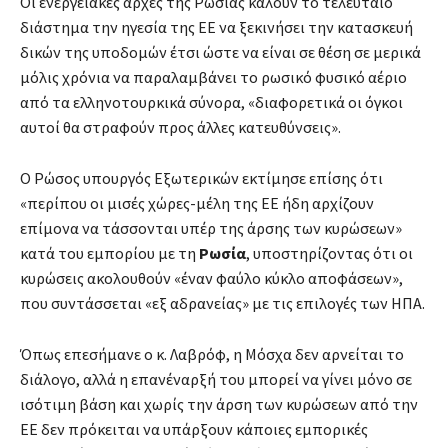
Οι ενεργειακές αρχές της Ρωσίας καλούν το τελευταίο
διάστημα την ηγεσία της ΕΕ να ξεκινήσει την κατασκευή
δικών της υποδομών έτσι ώστε να είναι σε θέση σε μερικά
μόλις χρόνια να παραλαμβάνει το ρωσικό φυσικό αέριο
από τα ελληνοτουρκικά σύνορα, «διαφορετικά οι όγκοι
αυτοί θα στραφούν προς άλλες κατευθύνσεις».
Ο Ρώσος υπουργός Εξωτερικών εκτίμησε επίσης ότι
«περίπου οι μισές χώρες-μέλη της ΕΕ ήδη αρχίζουν
επίμονα να τάσσονται υπέρ της άρσης των κυρώσεων»
κατά του εμπορίου με τη
Ρωσία
, υποστηρίζοντας ότι οι
κυρώσεις ακολουθούν «έναν φαύλο κύκλο αποφάσεων»,
που συντάσσεται «εξ αδρανείας» με τις επιλογές των ΗΠΑ.
Όπως επεσήμανε ο κ. Λαβρόφ, η Μόσχα δεν αρνείται το
διάλογο, αλλά η επανέναρξή του μπορεί να γίνει μόνο σε
ισότιμη βάση και χωρίς την άρση των κυρώσεων από την
ΕΕ δεν πρόκειται να υπάρξουν κάποιες εμπορικές