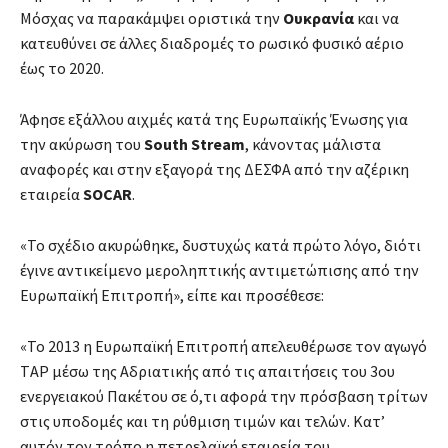
Μόσχας να παρακάμψει οριστικά την
Ουκρανία
και να
κατευθύνει σε άλλες διαδρομές το ρωσικό φυσικό αέριο
έως το 2020.
Άφησε εξάλλου αιχμές κατά της Ευρωπαϊκής Ένωσης για
την ακύρωση του
South Stream
, κάνοντας μάλιστα
αναφορές και στην εξαγορά της ΔΕΣΦΑ από την αζέρικη
εταιρεία
SOCAR
.
«Το σχέδιο ακυρώθηκε, δυστυχώς κατά πρώτο λόγο, διότι
έγινε αντικείμενο μεροληπτικής αντιμετώπισης από την
Ευρωπαϊκή Επιτροπή», είπε και προσέθεσε:
«Το 2013 η Ευρωπαϊκή Επιτροπή απελευθέρωσε τον αγωγό
ΤAP μέσω της Αδριατικής από τις απαιτήσεις του 3ου
ενεργειακού Πακέτου σε ό,τι αφορά την πρόσβαση τρίτων
στις υποδομές και τη ρύθμιση τιμών και τελών. Κατ’
αυτόν τον τρόπο η πετρελαϊκή εταιρεία του