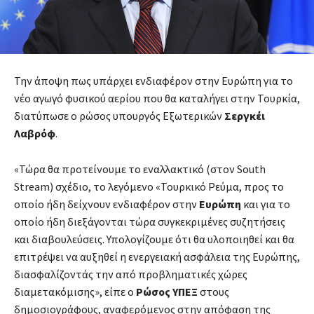
Την άποψη πως υπάρχει ενδιαφέρον στην Ευρώπη για το
νέο αγωγό φυσικού αερίου που θα καταλήγει στην Τουρκία,
διατύπωσε ο ρώσος υπουργός Εξωτερικών
Σεργκέι
Λαβρόφ
.
«Τώρα θα προτείνουμε το εναλλακτικό (στον South
Stream) σχέδιο, το λεγόμενο «Τουρκικό Ρεύμα, προς το
οποίο ήδη δείχνουν ενδιαφέρον στην
Ευρώπη
και για το
οποίο ήδη διεξάγονται τώρα συγκεκριμένες συζητήσεις
και διαβουλεύσεις. Υπολογίζουμε ότι θα υλοποιηθεί και θα
επιτρέψει να αυξηθεί η ενεργειακή ασφάλεια της Ευρώπης,
διασφαλίζοντάς την από προβληματικές χώρες
διαμετακόμισης», είπε ο
Ρώσος ΥΠΕΞ
στους
δημοσιογράφους, αναφερόμενος στην απόφαση της