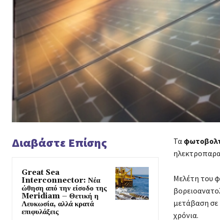
Διαβάστε Επίσης
Τα
φωτοβολ
ηλεκτροπαραγ
Great Sea
Μελέτη του φ
Interconnector: Νέα
ώθηση από την είσοδο της
βορειοανατολ
Meridiam – Θετική η
μετάβαση σε 
Λευκωσία, αλλά κρατά
επιφυλάξεις
χρόνια.