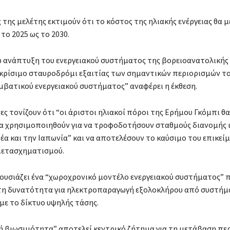
 της μελέτης εκτιμούν ότι το κόστος της ηλιακής ενέργειας θα μ
το 2025 ως το 2030.
 ανάπτυξη του ενεργειακού συστήματος της βορειοανατολικής 
 κρίσιμο σταυροδρόμι εξαιτίας των σημαντικών περιορισμών τ
μβατικού ενεργειακού συστήματος” αναφέρει η έκθεση.
ες τονίζουν ότι “οι άριστοι ηλιακοί πόροι της Ερήμου Γκόμπι θα
 χρησιμοποιηθούν για να τροφοδοτήσουν σταθμούς διανομής 
ρέα και την Ιαπωνία” και να αποτελέσουν το καύσιμο του επικεί
μετασχηματισμού.
ουσιάζει ένα “χωροχρονικό μοντέλο ενεργειακού συστήματος” 
 τη δυνατότητα για ηλεκτροπαραγωγή εξολοκλήρου από συστήμ
με το δίκτυο υψηλής τάσης.
ή βιωσιμότητα” αποτελεί κεντρικό ζήτημα για τη μετάβαση πε