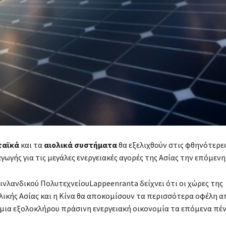
ταϊκά
και τα
αιολικά συστήματα
θα εξελιχθούν στις φθηνότερε
ωγής για τις μεγάλες ενεργειακές αγορές της Ασίας την επόμενη
ινλανδικού ΠολυτεχνείουLappeenranta δείχνει ότι οι χώρες της
ικής Ασίας και η Κίνα θα αποκομίσουν τα περισσότερα οφέλη α
μια εξολοκλήρου πράσινη ενεργειακή οικονομία τα επόμενα πέν