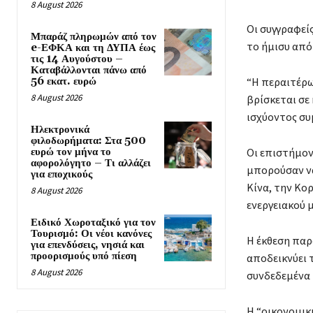
8 August 2026
Οι συγγραφείς
Μπαράζ πληρωμών από τον
το ήμισυ από 
e-ΕΦΚΑ και τη ΔΥΠΑ έως
τις 14 Αυγούστου –
Καταβάλλονται πάνω από
56 εκατ. ευρώ
“Η περαιτέρω
8 August 2026
βρίσκεται σε
ισχύοντος συ
Ηλεκτρονικά
φιλοδωρήματα: Στα 500
ευρώ τον μήνα το
Οι επιστήμον
αφορολόγητο – Τι αλλάζει
μπορούσαν να
για εποχικούς
Κίνα, την Κο
8 August 2026
ενεργειακού 
Ειδικό Χωροταξικό για τον
Τουρισμό: Οι νέοι κανόνες
Η έκθεση παρ
για επενδύσεις, νησιά και
προορισμούς υπό πίεση
αποδεικνύει
8 August 2026
συνδεδεμένα 
Η “οικονομικ