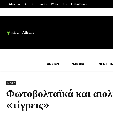
Advertise
About
Events
Write for Us
In the Press
34.2
C
Athens
ΑΡΧΙΚΉ
ΆΡΘΡΑ
ΕΝΕΡΓΕΙΑ
ΆΡΘΡΑ
Φωτοβολταϊκά και αιολι
«τίγρεις»