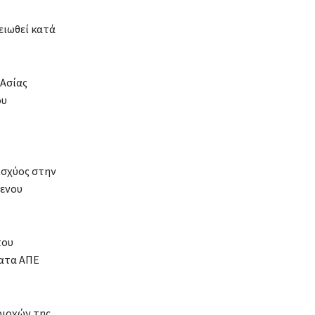
ειωθεί κατά
Ασίας
ου
ισχύος στην
μενου
που
ατα ΑΠΕ
ριοχών της