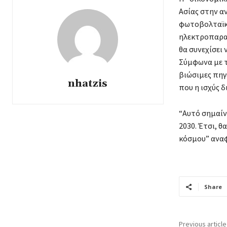
Ασίας στην αν
φωτοβολταϊκά
ηλεκτροπαραγ
θα συνεχίσει 
Σύμφωνα με τ
βιώσιμες πηγ
nhatzis
που η ισχύς δ
“Αυτό σημαίν
2030. Έτσι, θ
κόσμου” αναφ
Share
Previous article