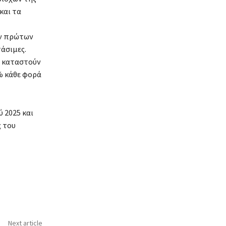
και τα
ων πρώτων
τάσιμες.
α καταστούν
% κάθε φορά
 2025 και
ς του
Next article