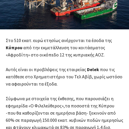
Στο 510 εκατ. ευρώ ετησίως ανέρχονται τα έσοδα της
Κύπρου
από την εκμετάλλευση του κοιτάσματος
«Αφροδίτη» στο οικόπεδο 12 της κυπριακής ΑΟΖ.
Αυτές είναι οι προβλέψεις της εταιρείας
Delek
που τις
κατέθεσε στο Χρηματιστήριο του Τελ Αβίβ, χωρίς ωστόσο
να αφαιρούνται τα έξοδα.
Σύμφωνα με στοιχεία της έκθεσης, που παρουσιάζει η
εφημερίδα «Ο Φιλελεύθερος»,τα ποσοστά της Κύπρου
-που θα καθορίζονται σε ημερήσια βάση- ξεκινούν από
60% σε παραγωγή 150.000 εκατ. κυβικών ποδών ημερησίως
και φτάνουν κλιμακωτά σε 83% σε παραγωγή 1,4 δισ.