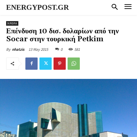
ENERGYPOST.GR
ΆΡΘΡΑ
Επένδυση 10 δισ. δολαρίων από την
Socar στην τουρκική Petkim
13 May 2015
0
581
By
nhatzis