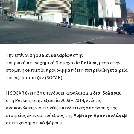
Την επένδυση
10 δισ. δολαρίων
στην
τουρκική πετροχημική βιομηχανία
Petkim
, μέσα στην
επόμενη οκταετία προγραμματίζει η πετρελαϊκή εταιρεία
του Αζερμπαϊτζάν (SOCAR).
Η SOCAR έχει ήδη επενδύσει κεφάλαια
2,2 δισ. δολάρια
στη Petkim, στην εξαετία 2008 – 2014, ενώ τις
ανακοινώσεις για τις νέες επενδυτικές αποφάσεις της
εταιρείας έκανε ο πρόεδρος της
Ροβνάγκ Αμπντουλάγεβ
σε επιχειρηματικό φόρουμ.