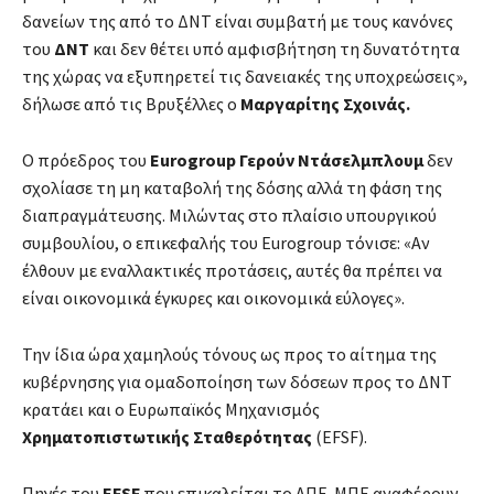
δανείων της από το ΔΝΤ είναι συμβατή με τους κανόνες
του
ΔΝΤ
και δεν θέτει υπό αμφισβήτηση τη δυνατότητα
της χώρας να εξυπηρετεί τις δανειακές της υποχρεώσεις»,
δήλωσε από τις Βρυξέλλες ο
Μαργαρίτης Σχοινάς.
Ο πρόεδρος του
Eurogroup
Γερούν
Ντάσελμπλουμ
δεν
σχολίασε τη μη καταβολή της δόσης αλλά τη φάση της
διαπραγμάτευσης. Μιλώντας στο πλαίσιο υπουργικού
συμβουλίου, ο επικεφαλής του Eurogroup τόνισε: «Αν
έλθουν με εναλλακτικές προτάσεις, αυτές θα πρέπει να
είναι οικονομικά έγκυρες και οικονομικά εύλογες».
Την ίδια ώρα χαμηλούς τόνους ως προς το αίτημα της
κυβέρνησης για ομαδοποίηση των δόσεων προς το ΔΝΤ
κρατάει και ο Ευρωπαϊκός Μηχανισμός
Χρηματοπιστωτικής
Σταθερότητας
(EFSF).
Πηγές του
EFSF
που επικαλείται το ΑΠΕ-ΜΠΕ αναφέρουν