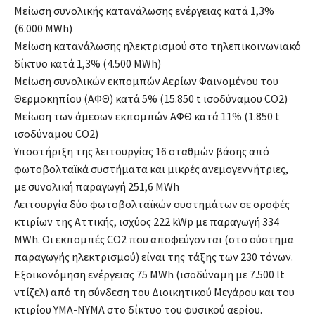
Μείωση συνολικής κατανάλωσης ενέργειας κατά 1,3%
(6.000 MWh)
Μείωση κατανάλωσης ηλεκτρισμού στο τηλεπικοινωνιακό
δίκτυο κατά 1,3% (4.500 MWh)
Μείωση συνολικών εκπομπών Αερίων Φαινομένου του
Θερμοκηπίου (ΑΦΘ) κατά 5% (15.850 t ισοδύναμου CO2)
Μείωση των άμεσων εκπομπών ΑΦΘ κατά 11% (1.850 t
ισοδύναμου CO2)
Υποστήριξη της λειτουργίας 16 σταθμών βάσης από
φωτοβολταϊκά συστήματα και μικρές ανεμογεννήτριες,
με συνολική παραγωγή 251,6 MWh
Λειτουργία δύο φωτοβολταϊκών συστημάτων σε οροφές
κτιρίων της Αττικής, ισχύος 222 kWp με παραγωγή 334
MWh. Οι εκπομπές CO2 που αποφεύγονται (στο σύστημα
παραγωγής ηλεκτρισμού) είναι της τάξης των 230 τόνων.
Εξοικονόμηση ενέργειας 75 MWh (ισοδύναμη με 7.500 lt
ντίζελ) από τη σύνδεση του Διοικητικού Μεγάρου και του
κτιρίου ΥΜΑ-ΝΥΜΑ στο δίκτυο του φυσικού αερίου.