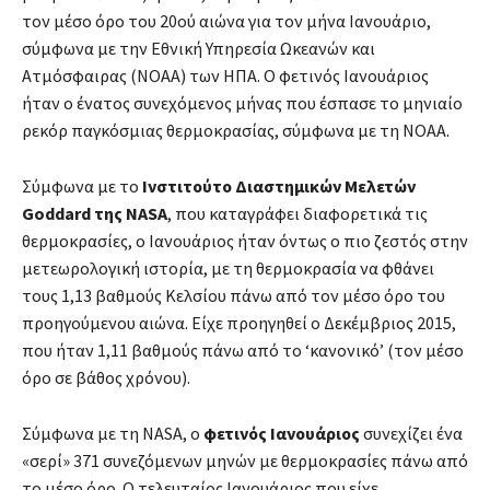
τον μέσο όρο του 20ού αιώνα για τον μήνα Ιανουάριο,
σύμφωνα με την Εθνική Υπηρεσία Ωκεανών και
Ατμόσφαιρας (ΝΟΑΑ) των ΗΠΑ. Ο φετινός Ιανουάριος
ήταν ο ένατος συνεχόμενος μήνας που έσπασε το μηνιαίο
ρεκόρ παγκόσμιας θερμοκρασίας, σύμφωνα με τη ΝΟΑΑ.
Σύμφωνα με το
Ινστιτούτο Διαστημικών Μελετών
Goddard της NASA
, που καταγράφει διαφορετικά τις
θερμοκρασίες, ο Ιανουάριος ήταν όντως ο πιο ζεστός στην
μετεωρολογική ιστορία, με τη θερμοκρασία να φθάνει
τους 1,13 βαθμούς Κελσίου πάνω από τον μέσο όρο του
προηγούμενου αιώνα. Είχε προηγηθεί ο Δεκέμβριος 2015,
που ήταν 1,11 βαθμούς πάνω από το ‘κανονικό’ (τον μέσο
όρο σε βάθος χρόνου).
Σύμφωνα με τη NASA, o
φετινός Ιανουάριος
συνεχίζει ένα
«σερί» 371 συνεζόμενων μηνών με θερμοκρασίες πάνω από
το μέσο όρο. Ο τελευταίος Ιανουάριος που είχε