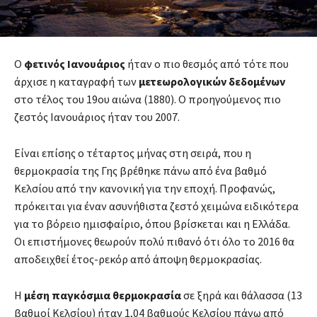
Ο
φετινός Ιανουάριος
ήταν ο πιο θεσμός από τότε που
άρχισε η καταγραφή των
μετεωρολογικών δεδομένων
στο τέλος του 19ου αιώνα (1880). Ο προηγούμενος πιο
ζεστός Ιανουάριος ήταν του 2007.
Είναι επίσης ο τέταρτος μήνας στη σειρά, που η
θερμοκρασία της Γης βρέθηκε πάνω από ένα βαθμό
Κελσίου από την κανονική για την εποχή. Προφανώς,
πρόκειται για έναν ασυνήθιστα ζεστό χειμώνα ειδικότερα
για το βόρειο ημισφαίριο, όπου βρίσκεται και η Ελλάδα.
Οι επιστήμονες θεωρούν πολύ πιθανό ότι όλο το 2016 θα
αποδειχθεί έτος-ρεκόρ από άποψη θερμοκρασίας.
Η
μέση παγκόσμια θερμοκρασία
σε ξηρά και θάλασσα (13
βαθμοί Κελσίου) ήταν 1,04 βαθμούς Κελσίου πάνω από