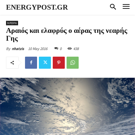
ENERGYPOST.GR
ΆΡΘΡΑ
Αραιός και ελαφρύς ο αέρας της νεαρής
Γης
10 May 2016
0
438
By
nhatzis