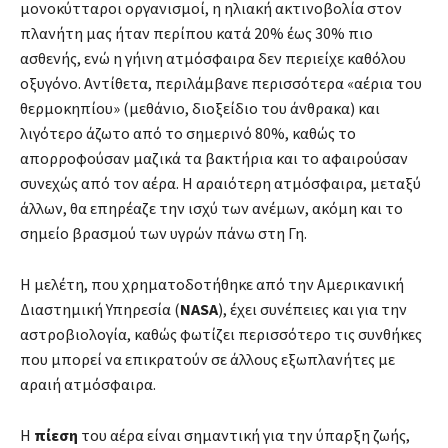
μονοκύτταροι οργανισμοί, η ηλιακή ακτινοβολία στον
πλανήτη μας ήταν περίπου κατά 20% έως 30% πιο
ασθενής, ενώ η γήινη ατμόσφαιρα δεν περιείχε καθόλου
οξυγόνο. Αντίθετα, περιλάμβανε περισσότερα «αέρια του
θερμοκηπίου» (μεθάνιο, διοξείδιο του άνθρακα) και
λιγότερο άζωτο από το σημερινό 80%, καθώς το
απορροφούσαν μαζικά τα βακτήρια και το αφαιρούσαν
συνεχώς από τον αέρα. Η αραιότερη ατμόσφαιρα, μεταξύ
άλλων, θα επηρέαζε την ισχύ των ανέμων, ακόμη και το
σημείο βρασμού των υγρών πάνω στη Γη.
Η μελέτη, που χρηματοδοτήθηκε από την Αμερικανική
Διαστημική Υπηρεσία (
NASA
), έχει συνέπειες και για την
αστροβιολογία, καθώς φωτίζει περισσότερο τις συνθήκες
που μπορεί να επικρατούν σε άλλους εξωπλανήτες με
αραιή ατμόσφαιρα.
Η
πίεση
του αέρα είναι σημαντική για την ύπαρξη ζωής,