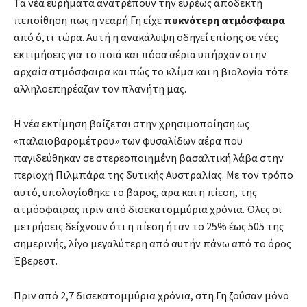
Τα νέα ευρήματα ανατρέπουν την ευρέως αποδεκτή
πεποίθηση πως η νεαρή Γη είχε
πυκνότερη ατμόσφαιρα
από ό,τι τώρα. Αυτή η ανακάλυψη οδηγεί επίσης σε νέες
εκτιμήσεις για το ποιά και πόσα αέρια υπήρχαν στην
αρχαία ατμόσφαιρα και πώς το κλίμα και η βιολογία τότε
αλληλοεπηρέαζαν τον πλανήτη μας.
Η νέα εκτίμηση βαίζεται στην χρησιμοποίηση ως
«παλαιοβαρομέτρου» των φυσαλίδων αέρα που
παγιδεύθηκαν σε στερεοποιημένη βασαλτική λάβα στην
περιοχή Πιλμπάρα της δυτικής Αυστραλίας. Με τον τρόπο
αυτό, υπολογίσθηκε το βάρος, άρα και η πίεση, της
ατμόσφαιρας πριν από δισεκατομμύρια χρόνια. Όλες οι
μετρήσεις δείχνουν ότι η πίεση ήταν το 25% έως 505 της
σημερινής, λίγο μεγαλύτερη από αυτήν πάνω από το όρος
Έβερεστ.
Πριν από 2,7 δισεκατομμύρια χρόνια, στη Γη ζούσαν μόνο