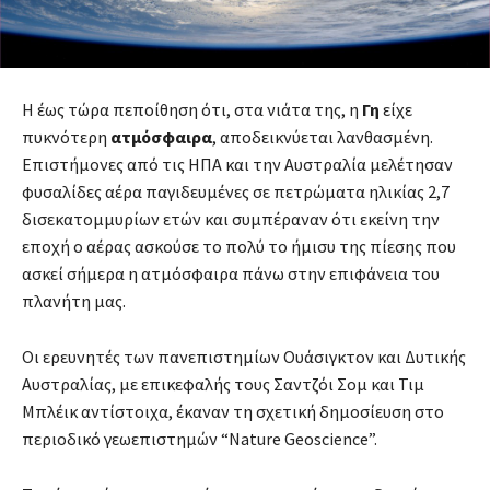
Η έως τώρα πεποίθηση ότι, στα νιάτα της, η
Γη
είχε
πυκνότερη
ατμόσφαιρα
, αποδεικνύεται λανθασμένη.
Επιστήμονες από τις ΗΠΑ και την Αυστραλία μελέτησαν
φυσαλίδες αέρα παγιδευμένες σε πετρώματα ηλικίας 2,7
δισεκατομμυρίων ετών και συμπέραναν ότι εκείνη την
εποχή ο αέρας ασκούσε το πολύ το ήμισυ της πίεσης που
ασκεί σήμερα η ατμόσφαιρα πάνω στην επιφάνεια του
πλανήτη μας.
Οι ερευνητές των πανεπιστημίων Ουάσιγκτον και Δυτικής
Αυστραλίας, με επικεφαλής τους Σαντζόι Σομ και Τιμ
Μπλέικ αντίστοιχα, έκαναν τη σχετική δημοσίευση στο
περιοδικό γεωεπιστημών “Nature Geoscience”.