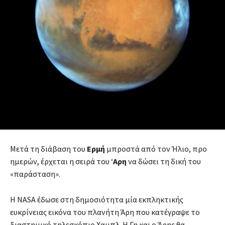
Μετά τη διάβαση του
Ερμή
μπροστά από τον Ήλιο, προ
ημερών, έρχεται η σειρά του ‘
Αρη
να δώσει τη δική του
«παράσταση».
Η NASA έδωσε στη δημοσιότητα μία εκπληκτικής
ευκρίνειας εικόνα του πλανήτη Άρη που κατέγραψε το
διαστημικό τηλεσκόπιο Χαμπλ. Η Γη και ο Άρης θα