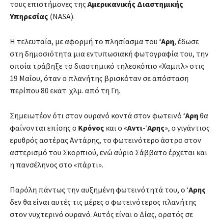
τους επιστήμονες της
Αμερικανικής
Διαστημικής
Υπηρεσίας
(NASA).
Η τελευταία, με αφορμή το πλησίασμα του ‘
Αρη
, έδωσε
στη δημοσιότητα μια εντυπωσιακή φωτογραφία του, την
οποία τράβηξε το διαστημικό τηλεσκόπιο «Χαμπλ» στις
19 Μαΐου, όταν ο πλανήτης βρισκόταν σε απόσταση
περίπου 80 εκατ. χλμ. από τη Γη.
Σημειωτέον ότι στον ουρανό κοντά στον φωτεινό ‘
Αρη
θα
φαίνονται επίσης ο
Κρόνος
και ο «
Αντι
-‘
Αρης
», ο γιγάντιος
ερυθρός αστέρας Αντάρης, το φωτεινότερο άστρο στον
αστερισμό του Σκορπιού, ενώ αύριο Σάββατο έρχεται και
η πανσέληνος στο «πάρτι».
Παρόλη πάντως την αυξημένη φωτεινότητά του, ο ‘
Αρης
δεν θα είναι αυτές τις μέρες ο φωτεινότερος πλανήτης
στον νυχτερινό ουρανό. Αυτός είναι ο Δίας, ορατός σε