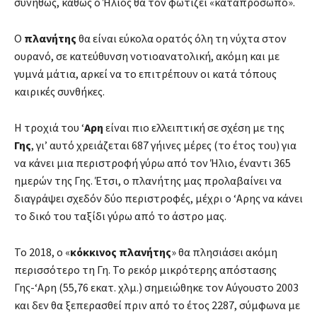
συνήθως, καθώς ο Ήλιος θα τον φωτίζει «καταπρόσωπο».
Ο
πλανήτης
θα είναι εύκολα ορατός όλη τη νύχτα στον
ουρανό, σε κατεύθυνση νοτιοανατολική, ακόμη και με
γυμνά μάτια, αρκεί να το επιτρέπουν οι κατά τόπους
καιρικές συνθήκες.
Η τροχιά του ‘
Αρη
είναι πιο ελλειπτική σε σχέση με της
Γης
, γι’ αυτό χρειάζεται 687 γήινες μέρες (το έτος του) για
να κάνει μια περιστροφή γύρω από τον Ήλιο, έναντι 365
ημερών της Γης. Έτσι, ο πλανήτης μας προλαβαίνει να
διαγράψει σχεδόν δύο περιστροφές, μέχρι ο ‘Αρης να κάνει
το δικό του ταξίδι γύρω από το άστρο μας.
To 2018, o «
κόκκινος
πλανήτης
» θα πλησιάσει ακόμη
περισσότερο τη Γη. Το ρεκόρ μικρότερης απόστασης
Γης-‘Αρη (55,76 εκατ. χλμ.) σημειώθηκε τον Αύγουστο 2003
και δεν θα ξεπερασθεί πριν από το έτος 2287, σύμφωνα με