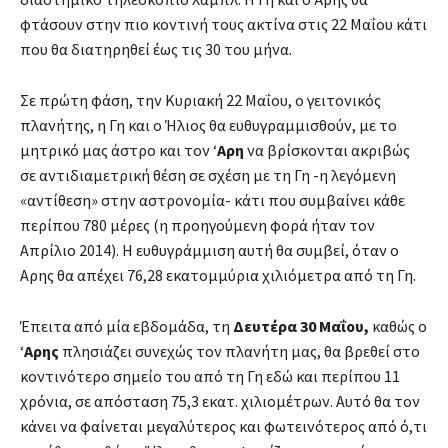
φτάσουν στην πιο κοντινή τους ακτίνα στις 22 Μαΐου κάτι
που θα διατηρηθεί έως τις 30 του μήνα.
Σε πρώτη φάση, την Κυριακή 22 Μαΐου, ο γειτονικός
πλανήτης, η Γη και ο Ήλιος θα ευθυγραμμισθούν, με το
μητρικό μας άστρο και τον ‘
Αρη
να βρίσκονται ακριβώς
σε αντιδιαμετρική θέση σε σχέση με τη Γη -η λεγόμενη
«αντίθεση» στην αστρονομία- κάτι που συμβαίνει κάθε
περίπου 780 μέρες (η προηγούμενη φορά ήταν τον
Απρίλιο 2014). H ευθυγράμμιση αυτή θα συμβεί, όταν ο
Αρης θα απέχει 76,28 εκατομμύρια χιλιόμετρα από τη Γη.
Έπειτα από μία εβδομάδα, τη
Δευτέρα 30 Μαΐου,
καθώς ο
‘
Αρης
πλησιάζει συνεχώς τον πλανήτη μας, θα βρεθεί στο
κοντινότερο σημείο του από τη Γη εδώ και περίπου 11
χρόνια, σε απόσταση 75,3 εκατ. χιλιομέτρων. Αυτό θα τον
κάνει να φαίνεται μεγαλύτερος και φωτεινότερος από ό,τι