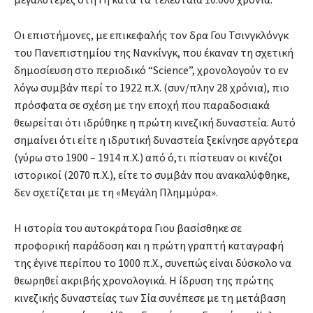
Οι επιστήμονες, με επικεφαλής τον δρα Γου Τσινγκλόνγκ
του Πανεπιστημίου της Νανκίνγκ, που έκαναν τη σχετική
δημοσίευση στο περιοδικό “Science”, χρονολογούν το εν
λόγω συμβάν περί το 1922 π.Χ. (συν/πλην 28 χρόνια), πιο
πρόσφατα σε σχέση με την εποχή που παραδοσιακά
θεωρείται ότι ιδρύθηκε η πρώτη κινεζική δυναστεία. Αυτό
σημαίνει ότι είτε η ιδρυτική δυναστεία ξεκίνησε αργότερα
(γύρω στο 1900 – 1914 π.Χ.) από ό,τι πίστευαν οι κινέζοι
ιστορικοί (2070 π.Χ.), είτε το συμβάν που ανακαλύφθηκε,
δεν σχετίζεται με τη «Μεγάλη Πλημμύρα».
Η ιστορία του αυτοκράτορα Γιου βασίσθηκε σε
προφορική παράδοση και η πρώτη γραπτή καταγραφή
της έγινε περίπου το 1000 π.Χ., συνεπώς είναι δύσκολο να
θεωρηθεί ακριβής χρονολογικά. Η ίδρυση της πρώτης
κινεζικής δυναστείας των Σία συνέπεσε με τη μετάβαση