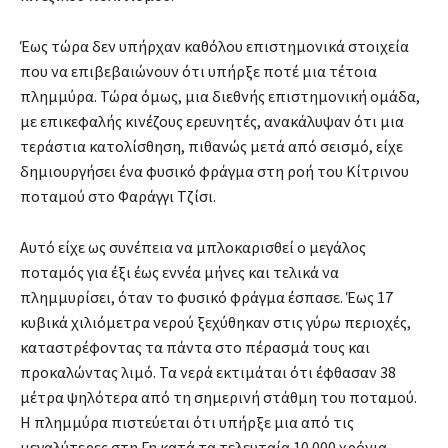
Έως τώρα δεν υπήρχαν καθόλου επιστημονικά στοιχεία
που να επιβεβαιώνουν ότι υπήρξε ποτέ μια τέτοια
πλημμύρα. Τώρα όμως, μια διεθνής επιστημονική ομάδα,
με επικεφαλής κινέζους ερευνητές, ανακάλυψαν ότι μια
τεράστια κατολίσθηση, πιθανώς μετά από σεισμό, είχε
δημιουργήσει ένα φυσικό φράγμα στη ροή του Κίτρινου
ποταμού στο Φαράγγι Τζίσι.
Αυτό είχε ως συνέπεια να μπλοκαρισθεί ο μεγάλος
ποταμός για έξι έως εννέα μήνες και τελικά να
πλημμυρίσει, όταν το φυσικό φράγμα έσπασε. Έως 17
κυβικά χιλιόμετρα νερού ξεχύθηκαν στις γύρω περιοχές,
καταστρέφοντας τα πάντα στο πέρασμά τους και
προκαλώντας λιμό. Τα νερά εκτιμάται ότι έφθασαν 38
μέτρα ψηλότερα από τη σημερινή στάθμη του ποταμού.
Η πλημμύρα πιστεύεται ότι υπήρξε μια από τις
μεγαλύτερες στη Γη κατά τα τελευταία 10.000 χρόνια.