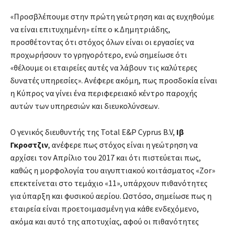
«Προσβλέπουμε στην πρώτη γεώτρηση και ας ευχηθούμε
να είναι επιτυχημένη» είπε ο κ.Δημητριάδης,
προσθέτοντας ότι στόχος όλων είναι οι εργασίες να
προχωρήσουν το γρηγορότερο, ενώ σημείωσε ότι
«θέλουμε οι εταιρείες αυτές να λάβουν τις καλύτερες
δυνατές υπηρεσίες». Ανέφερε ακόμη, πως προσδοκία είναι
η Κύπρος να γίνει ένα περιφερειακό κέντρο παροχής
αυτών των υπηρεσιών και διευκολύνσεων.
Ο γενικός διευθυντής της Total E&P Cyprus B.V,
Ιβ
Γκροστζιν
, ανέφερε πως στόχος είναι η γεώτρηση να
αρχίσει τον Απρίλιο του 2017 και ότι πιστεύεται πως,
καθώς η μορφολογία του αιγυπτιακού κοιτάσματος «Ζor»
επεκτείνεται στο τεμάχιο «11», υπάρχουν πιθανότητες
για ύπαρξη και φυσικού αερίου. Ωστόσο, σημείωσε πως η
εταιρεία είναι προετοιμασμένη για κάθε ενδεχόμενο,
ακόμα και αυτό της αποτυχίας, αφού οι πιθανότητες