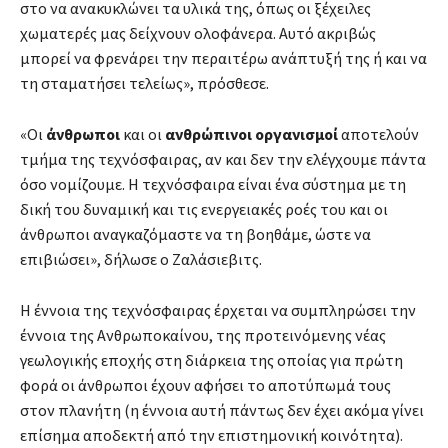
στο να ανακυκλώνει τα υλικά της, όπως οι ξέχειλες
χωματερές μας δείχνουν ολοφάνερα. Αυτό ακριβώς
μπορεί να φρενάρει την περαιτέρω ανάπτυξή της ή και να
τη σταματήσει τελείως», πρόσθεσε.
«Οι
άνθρωποι
και οι
ανθρώπινοι οργανισμοί
αποτελούν
τμήμα της τεχνόσφαιρας, αν και δεν την ελέγχουμε πάντα
όσο νομίζουμε. Η τεχνόσφαιρα είναι ένα σύστημα με τη
δική του δυναμική και τις ενεργειακές ροές του και οι
άνθρωποι αναγκαζόμαστε να τη βοηθάμε, ώστε να
επιβιώσει», δήλωσε ο Ζαλάσιεβιτς.
Η έννοια της τεχνόσφαιρας έρχεται να συμπληρώσει την
έννοια της Ανθρωποκαίνου, της προτεινόμενης νέας
γεωλογικής εποχής στη διάρκεια της οποίας για πρώτη
φορά οι άνθρωποι έχουν αφήσει το αποτύπωμά τους
στον πλανήτη (η έννοια αυτή πάντως δεν έχει ακόμα γίνει
επίσημα αποδεκτή από την επιστημονική κοινότητα).