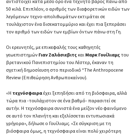
αντιστοιχεί κατά μέσο όρο ένα τεχνητό βάρος πάνω από
50 κιλά. Επιπλέον, ο αριθμός των διαφορετικών ειδών των
λεγόμενων τεχνο-απολιθωμάτων εκτιμάται σε
τουλάχιστον ένα δισεκατομμύριο και έχει πια ξεπεράσει
τον αριθμό των ειδών των εμβίων όντων πάνω στη Γη.
Οι ερευνητές, με επικεφαλής τους καθηγητές
γεωεπιστημών
Γιαν Ζαλάσιεβιτς
και
Μαρκ Γουίλιαμς
του
βρετανικού Πανεπιστημίου του Λέστερ, έκαναν τη
σχετική δημοσίευση στο περιοδικό “The Anthropocene
Review (Επιθεώρηση Ανθρωποκαίνου).
«Η
τεχνόσφαιρα
έχει ξεπηδήσει από τη βιόσφαιρα, αλλά
τώρα πια -τουλάχιστον σε ένα βαθμό- παρασιτεί σε
αυτήν. Η τεχνόσφαιρα συνιστά ένα μείζον νέο φαινόμενο
σε αυτό τον πλανήτη και εξελίσσεται εντυπωσιακά
γρήγορα», δήλωσε ο Γουίλιαμς. «Σε σύγκριση με τη
βιόσφαιρα όμως, η τεχνόσφαιρα είναι πολύ χειρότερη