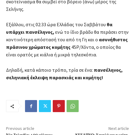
σκοτείνιασμα θα συμβεί στο βόρειο (άνω) μέρος της
Σελήνης.
Εξάλλου, στις 02:33 ώρα Ελλάδας του Σαββάτου
θα
υπάρχει πανσέληνος,
ενώ το ίδιο βράδυ θα περάσει στην
κοντινότερη απόστασή του από τη Γη και ο
ασυνήθιστος
πράσινου χρώματος κομήτης
45Ρ/Χόντα, ο οποίος θα
είναι ορατός με κιάλια ή μικρά τηλεσκόπια.
Δηλαδή, κατά κάποιο τρόπο, τρία σε ένα:
πανσέληνος,
σεληνιακή έκλειψη παρασκιάς και κομήτης!
Previous article
Next article