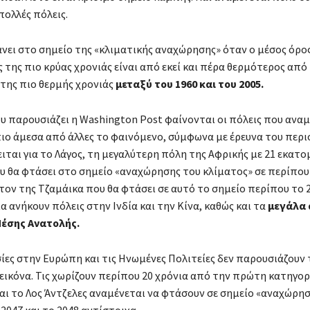
πολλές πόλεις.
νει στο σημείο της «κλιματικής αναχώρησης» όταν ο μέσος όρο
 της πιο κρύας χρονιάς είναι από εκεί και πέρα θερμότερος από
της πιο θερμής χρονιάς
μεταξύ του 1960 και του 2005.
υ παρουσιάζει η Washington Post φαίνονται οι πόλεις που αναμ
ιο άμεσα από άλλες το φαινόμενο, σύμφωνα με έρευνα του περι
ειται για το Λάγος, τη μεγαλύτερη πόλη της Αφρικής με 21 εκατ
υ θα φτάσει στο σημείο «αναχώρησης του κλίματος» σε περίπου
στον της Τζαμάικα που θα φτάσει σε αυτό το σημείο περίπου το 2
α ανήκουν πόλεις στην Ινδία και την Κίνα, καθώς και τα
μεγάλα 
Μέσης Ανατολής.
ίες στην Ευρώπη και τις Ηνωμένες Πολιτείες δεν παρουσιάζουν
εικόνα. Τις χωρίζουν περίπου 20 χρόνια από την πρώτη κατηγορ
και το Λος Άντζελες αναμένεται να φτάσουν σε σημείο «αναχώρη
2047 και το 2048 αντίστοιχα.