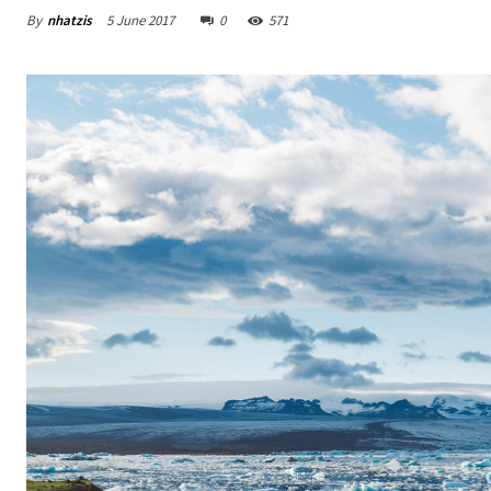
By
nhatzis
5 June 2017
0
571