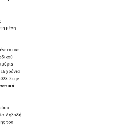
ς
 τη μέση
ένεται να
οδικού
ομμύρια
 16 χρόνια
023. Στην
αστικά
 τόσο
ία. Δηλαδή
σης του