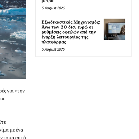
μέτρα
5 August 2026
Εξωδικαστικός Μηχανισμός:
Άνω των 20 δισ. ευρώ οι
ρυθμίσεις οφειλών από την
έναρξη λειτουργίας της
πλατφόρμας
5 August 2026
ές για «την
ησε
ίτε
λίμα με ένα
σύντομα αυτό