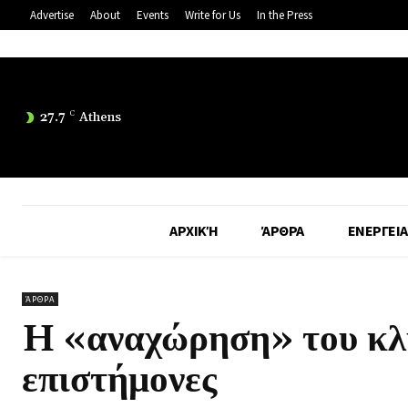
Advertise
About
Events
Write for Us
In the Press
27.7
C
Athens
ΑΡΧΙΚΉ
ΆΡΘΡΑ
ΕΝΕΡΓΕΙΑ
ΆΡΘΡΑ
H «αναχώρηση» του κλί
επιστήμονες