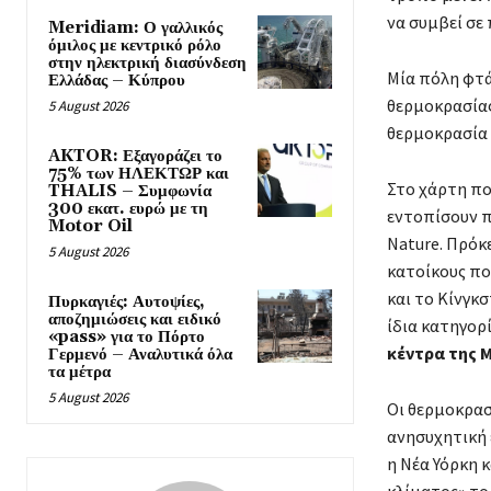
να συμβεί σε 
Meridiam: Ο γαλλικός
όμιλος με κεντρικό ρόλο
στην ηλεκτρική διασύνδεση
Μία πόλη φτά
Ελλάδας – Κύπρου
θερμοκρασίας
5 August 2026
θερμοκρασία 
AKTOR: Εξαγοράζει το
75% των ΗΛΕΚΤΩΡ και
Στο χάρτη πο
THALIS – Συμφωνία
300 εκατ. ευρώ με τη
εντοπίσουν π
Motor Oil
Nature. Πρόκ
5 August 2026
κατοίκους πο
και το Κίνγκ
Πυρκαγιές: Αυτοψίες,
αποζημιώσεις και ειδικό
ίδια κατηγορί
«pass» για το Πόρτο
κέντρα της 
Γερμενό – Αναλυτικά όλα
τα μέτρα
5 August 2026
Οι θερμοκρασ
ανησυχητική 
η Νέα Υόρκη 
κλίματος» το 