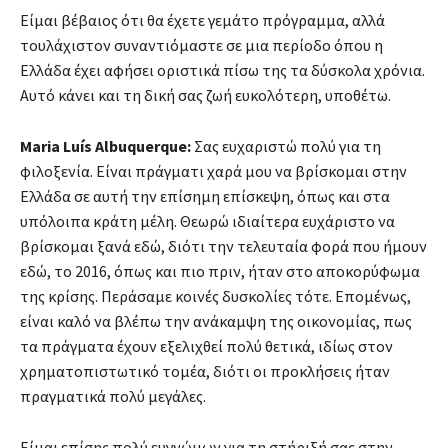
Είμαι βέβαιος ότι θα έχετε γεμάτο πρόγραμμα, αλλά
τουλάχιστον συναντιόμαστε σε μια περίοδο όπου η
Ελλάδα έχει αφήσει οριστικά πίσω της τα δύσκολα χρόνια.
Αυτό κάνει και τη δική σας ζωή ευκολότερη, υποθέτω.
Maria Luís Albuquerque:
Σας ευχαριστώ πολύ για τη
φιλοξενία. Είναι πράγματι χαρά μου να βρίσκομαι στην
Ελλάδα σε αυτή την επίσημη επίσκεψη, όπως και στα
υπόλοιπα κράτη μέλη. Θεωρώ ιδιαίτερα ευχάριστο να
βρίσκομαι ξανά εδώ, διότι την τελευταία φορά που ήμουν
εδώ, το 2016, όπως και πιο πριν, ήταν στο αποκορύφωμα
της κρίσης. Περάσαμε κοινές δυσκολίες τότε. Επομένως,
είναι καλό να βλέπω την ανάκαμψη της οικονομίας, πως
τα πράγματα έχουν εξελιχθεί πολύ θετικά, ιδίως στον
χρηματοπιστωτικό τομέα, διότι οι προκλήσεις ήταν
πραγματικά πολύ μεγάλες.
Είμαι επίσης πολύ ευγνώμων για τη στήριξή σας στην