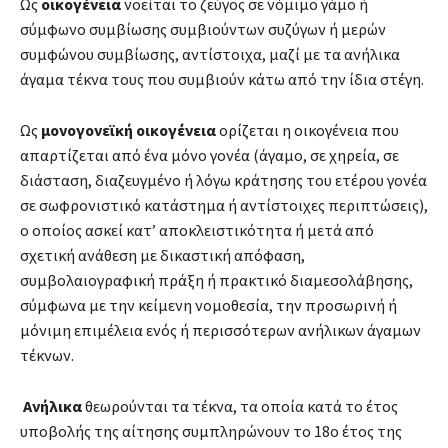
Ως
οικογένεια
νοείται το ζεύγος σε νόμιμο γάμο ή
σύμφωνο συμβίωσης συμβιούντων συζύγων ή μερών
συμφώνου συμβίωσης, αντίστοιχα, μαζί με τα ανήλικα
άγαμα τέκνα τους που συμβιούν κάτω από την ίδια στέγη.
Ως
μονογονεϊκή οικογένεια
ορίζεται η οικογένεια που
απαρτίζεται από ένα μόνο γονέα (άγαμο, σε χηρεία, σε
διάσταση, διαζευγμένο ή λόγω κράτησης του ετέρου γονέα
σε σωφρονιστικό κατάστημα ή αντίστοιχες περιπτώσεις),
ο οποίος ασκεί κατ’ αποκλειστικότητα ή μετά από
σχετική ανάθεση με δικαστική απόφαση,
συμβολαιογραφική πράξη ή πρακτικό διαμεσολάβησης,
σύμφωνα με την κείμενη νομοθεσία, την προσωρινή ή
μόνιμη επιμέλεια ενός ή περισσότερων ανήλικων άγαμων
τέκνων.
Ανήλικα
θεωρούνται τα τέκνα, τα οποία κατά το έτος
υποβολής της αίτησης συμπληρώνουν το 18ο έτος της