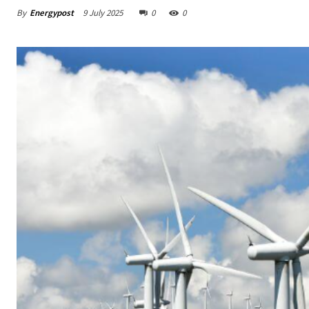
By
Energypost
9 July 2025
0
0