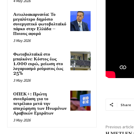
4 May 2026
Αιτωλοακαρνανία: Το
μεγαλύτερο δημόσιο
συνεργατικό φωτοβολταϊκό
πάρκο στην Ελλάδα –
Ποιους αφορά
3 May 2026
Φωτοβολταϊκά στο
μπαλκόνι: Κόστος έως
1.000 ευρώ, μείωση στο
λογαριασμό ρεύματος έως
25%
3 May 2026
ΟΠΕΚ+: Πρώτη
συνεδρίαση για το
πετρέλαιο μετά την
Share
αποχώρηση των Ηνωμένων
Αραβικών Εμιράτων
3 May 2026
Previous article
Η METLEN πα