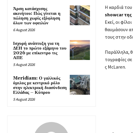
Η καρδιά του
Άρση κατάσχεσης
ακινήτου: Πώς γίνεται η
showcar της
πώληση χωρίς εξόφληση
Εκεί, οι φίλο
όλων των οφειλών
θαυμάσουν απ
6 August 2026
τους στην οδ
Ισχυρή ανάπτυξη για τη
ΔΕΗ το πρώτο εξάμηνο του
Παράλληλα, θ
2026 με επίκεντρο τις
ΑΠΕ
τογραφίες σε
5 August 2026
ς McLaren.
Meridiam: Ο γαλλικός
όμιλος με κεντρικό ρόλο
στην ηλεκτρική διασύνδεση
Ελλάδας – Κύπρου
5 August 2026