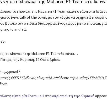
νε για το showcar της McLaren F1 Team στα Ιωάννι
Λάρισα, το showcar της McLaren F1 Team έκανε στάση στα Ιωάνν
ενο, έγινε talk of the town, με τον κόσμο να σχηματίζει ουρές
ου βρισκόταν ο ειδικά διαμορφωμένος χώρος με το showcar, για 
ς της Formula 1.
τεο:
σα, το showcar της McLaren F1 Team θα κάνει…
ν Πάτρα, την Κυριακή, 19 Οκτωβρίου.
21+
ψηφιακό
|
μιστής
ΕΕΕΠ
|
Κίνδυνος
εθισμού
&
απώλειας
περιουσίας
|
ΓΡΑΜΜΗ
Σ
θυνα
πόλυτη εμπειρία Formula 1 στη Λάρισα αυτή την Κυριακή
appeare