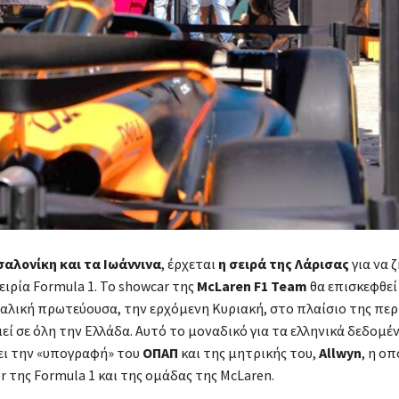
αλονίκη και τα Ιωάννινα
, έρχεται
η σειρά της Λάρισας
για να 
ιρία Formula 1. Το showcar της
McLaren F1 Team
θα επισκεφθεί
αλική πρωτεύουσα, την ερχόμενη Κυριακή, στο πλαίσιο της περ
ί σε όλη την Ελλάδα. Αυτό το μοναδικό για τα ελληνικά δεδομέ
ει την «υπογραφή» του
ΟΠΑΠ
και της μητρικής του,
Allwyn
, η οπ
ner της Formula 1 και της ομάδας της McLaren.