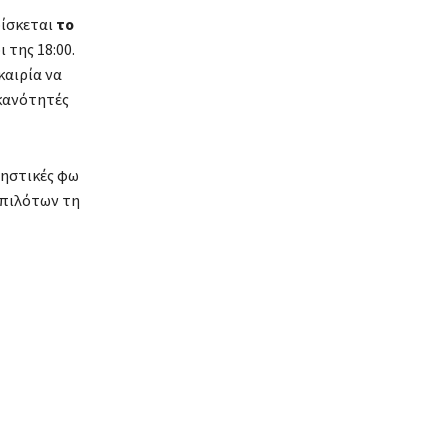
ρίσκεται
το
 της 18:00.
καιρία να
ικανότητές
νηστικές φω
 πιλότων τη