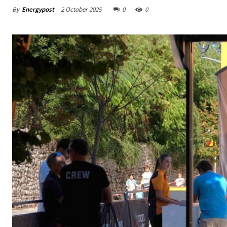
By
Energypost
2 October 2025
0
0