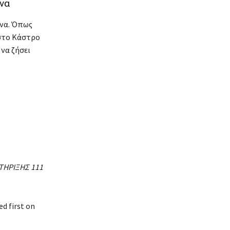
να
ινα. Όπως
 στο Κάστρο
να ζήσει
ΤΗΡΙΞΗΣ
111
d first on