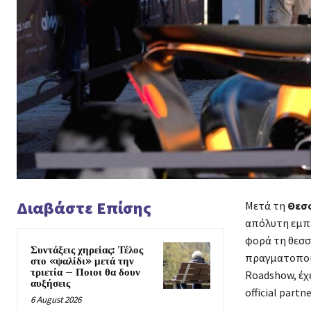
Διαβάστε Επίσης
Μετά τη
Θεσσ
απόλυτη εμπε
φορά τη θεσσ
Συντάξεις χηρείας: Τέλος
πραγματοποιε
στο «ψαλίδι» μετά την
τριετία – Ποιοι θα δουν
Roadshow, έχ
αυξήσεις
official part
6 August 2026