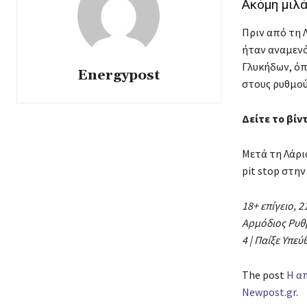
Ακόμη μιλά
Πριν από τη 
ήταν αναμενόμ
Γλυκήδων, όπ
Energypost
στους ρυθμού
Δείτε το βίν
Μετά τη Λάρι
pit stop στη
18+
επίγειο
, 
Αρμόδιος
Ρυθ
4 |
Παίξε
Υπεύ
The post
Η α
Newpost.gr
.