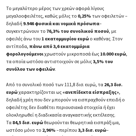
Το μεγαλύτερο μέρος των χρεών αφορά λίγους
μεγαλοοφειλέτες, καθώς μόλις το
0,25%
των οφειλετών –
δηλαδή
9.946 φυσικά και νομικά πρόσωπα
–
συγκεντρώνουν το
76,3% του συνολικού ποσού
, με
οφειλές άνω του
1 εκατομμυρίου ευρώ
ο καθένας. Στον
αντίποδα,
πάνω από 3,6 εκατομμύρια
φορολογούμενοι
χρωστούν μικροποσά έως
10.000 ευρώ
,
τα οποία ωστόσο αντιστοιχούν σε μόλις
3,5% του
συνόλου των οφειλών
.
Από το συνολικό ποσό των 111,8 δισ. ευρώ, τα
26,3 δισ.
ευρώ
χαρακτηρίζονται ως
«ανεπίδεκτα είσπραξης»
,
δηλαδή χρέη που δεν μπορούν να εισπραχθούν επειδή ο
οφειλέτης δεν διαθέτει περιουσιακά στοιχεία ή έχει
ολοκληρωθεί η διαδικασία αναγκαστικής εκτέλεσης.
Τα
84,5 δισ. ευρώ
θεωρούνται θεωρητικά εισπράξιμα,
ωστόσο μόνο το
2,96%
–περίπου
3,3 δισ. ευρώ
–