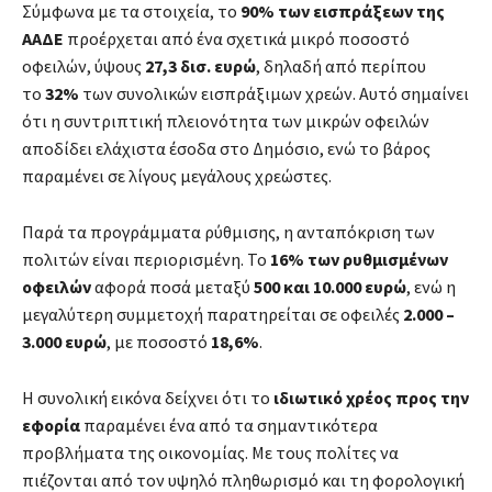
Σύμφωνα με τα στοιχεία, το
90% των εισπράξεων της
ΑΑΔΕ
προέρχεται από ένα σχετικά μικρό ποσοστό
οφειλών, ύψους
27,3 δισ. ευρώ
, δηλαδή από περίπου
το
32%
των συνολικών εισπράξιμων χρεών. Αυτό σημαίνει
ότι η συντριπτική πλειονότητα των μικρών οφειλών
αποδίδει ελάχιστα έσοδα στο Δημόσιο, ενώ το βάρος
παραμένει σε λίγους μεγάλους χρεώστες.
Παρά τα προγράμματα ρύθμισης, η ανταπόκριση των
πολιτών είναι περιορισμένη. Το
16% των ρυθμισμένων
οφειλών
αφορά ποσά μεταξύ
500 και 10.000 ευρώ
, ενώ η
μεγαλύτερη συμμετοχή παρατηρείται σε οφειλές
2.000 –
3.000 ευρώ
, με ποσοστό
18,6%
.
Η συνολική εικόνα δείχνει ότι το
ιδιωτικό χρέος προς την
εφορία
παραμένει ένα από τα σημαντικότερα
προβλήματα της οικονομίας. Με τους πολίτες να
πιέζονται από τον υψηλό πληθωρισμό και τη φορολογική