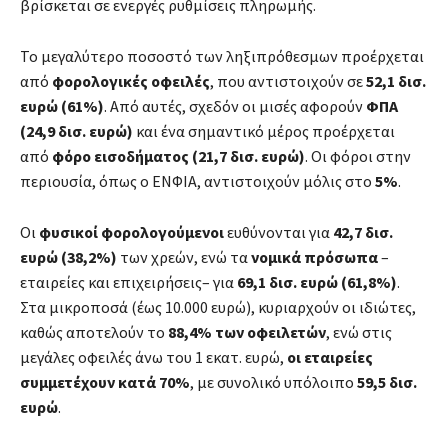
βρίσκεται σε ενεργές ρυθμίσεις πληρωμής.
Το μεγαλύτερο ποσοστό των ληξιπρόθεσμων προέρχεται
από
φορολογικές οφειλές
, που αντιστοιχούν σε
52,1 δισ.
ευρώ (61%)
. Από αυτές, σχεδόν οι μισές αφορούν
ΦΠΑ
(24,9 δισ. ευρώ)
και ένα σημαντικό μέρος προέρχεται
από
φόρο εισοδήματος (21,7 δισ. ευρώ)
. Οι φόροι στην
περιουσία, όπως ο ΕΝΦΙΑ, αντιστοιχούν μόλις στο
5%
.
Οι
φυσικοί φορολογούμενοι
ευθύνονται για
42,7 δισ.
ευρώ (38,2%)
των χρεών, ενώ τα
νομικά πρόσωπα
–
εταιρείες και επιχειρήσεις– για
69,1 δισ. ευρώ (61,8%)
.
Στα μικροποσά (έως 10.000 ευρώ), κυριαρχούν οι ιδιώτες,
καθώς αποτελούν το
88,4% των οφειλετών
, ενώ στις
μεγάλες οφειλές άνω του 1 εκατ. ευρώ,
οι εταιρείες
συμμετέχουν κατά 70%
, με συνολικό υπόλοιπο
59,5 δισ.
ευρώ
.