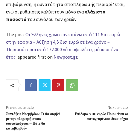
επιβάρυνση, η δυνατότητα αποπληρωμής περιορίζεται,
ενώ οι ρυθμίσεις καλύπτουν μόνο ένα
ελάχιστο
ποσοστό
του συνόλου των χρεών.
The post
Οι Έλληνες χρωστάνε πάνω από 111 δισ. ευρώ
στην εφορία – Αύξηση 4,5 δισ. ευρώ σε ένα χρόνο –
Περισσότεροι από 172.000 νέοι οφειλέτες μέσα σε ένα
έτος
appeared first on
Newpost.gr
.
Previous article
Next article
Συντάξεις Νοεμβρίου: Τι θα συμβεί
Επίδομα 200 ευρώ: Ποιοι είναι οι
με την πληρωμή στους
«στοχευμένοι» δικαιούχοι
συνταξιούχους – Πότε θα
καταβληθούν