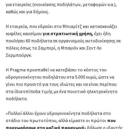
για εταιρείες (ενοικίασης ποδηλάτων, μεταφορών κ.α.),
καθώς και για δήμους.
Η εταιρεία, που εδρεύει στο Μπιαρίτζ και κατασκευάζει
κυψέλες καυσίμου
για στρατιωτική χρήση,
έχει ήδη
πουλήσει 60 ποδήλατα σε οργανισμούς αυτοδιοίκησης σε
πόλεις όπως το Σαμπερί, η Μπαγιόν και Σεντ Λο
Σερμπούργκ.
Η Pragma προσπαθεί να κατεβάσει το κόστος του
υδρογονοκίνητου ποδηλάτου στα 5.000 ευρώ, ώστε να
γίνει πιο προσιτό για τους ιδιώτες και να είναι περίπου
στα ίδια επίπεδα τιμής με ένα ποιοτικό ηλεκτροκίνητο
ποδήλατο.
«Πολλοί άλλοι έχουν υδρογονοκίνητα ποδήλατα στο
στάδιο του πρωτοτύπου, αλλά είμαστε οι πρώτοι
που
προχωρήσαμε στη μαζική παραγωγή
» δήλωσε ο ιδρυτής