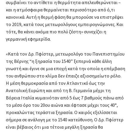
συμβαίνει το αντίθετο: η θερμότητα απελευθερώνεται –
και η ατμόσφαιρα θερμαίνεται περισσότερο από ό,τι
κανονικά. Αυτή η θερμή φάση θα μπορούσε να επιστρέψει
το 2019, κατά τους μετεωρολόγους εμπειρογνώμονες. Και
τότε, θα κάνει ακόμα πιο πολύ ζέστη» συνεχίζει η
γερμανική εφημερίδα.
«Κατά τον Δρ. Πφίστερ, μετεωρολόγο του Πανεπιστημίου
της Βέρνης “η ξηρασία του 1540” ξεπερνά κάθε άλλη
γνωστή και έγινε σε μια εποχή κατά την οποία η επέμβαση
του ανθρώπου στο κλίμα δεν έπαιζε αξιοσημείωτο ρόλο.
Η μέση θερμοκρασία από τον Ατλαντικό έως την
Ανατολική Ευρώπη και από τη Β. Γερμανία μέχρι τη
Βόρεια Ιταλία κυμαινόταν από 5 έως 7 βαθμούς πάνω από
το μέσο όρο του 20ου αιώνα και έφτασε μέχρι τους 40°,
προκαλώντας τεράστια ξηρασία. O καιρός εξελίσσεται
σήμερα σε ανάλογη με το 1540 κατεύθυνση. Ο Δρ. Πφίστερ
είναι βέβαιος ότι μια τέτοια μεγάλη ξηρασία θα