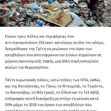
Είκοσι τρεις πόλεις και περιφέρειες που
αντιπροσωπεύουν 150 εκατ. κατοίκους σε όλο τον κόσμο,
δεσμεύθηκαν την Τρίτη να μειώσουν τον όγκο των
αποβλήυων που αποτεφρώνονται ή όσων πηγαίνουν σε
χώρους υγειονομικής ταφής, μια άλλη πηγή εκπομπών
αερίων του θερμοκηπίου.
Πέντε ευρωπαϊκές πόλεις, οκτώ πόλεις των ΗΠΑ, καθώς
και της Καταλονίας, το Τόκιο, το Ντουμπάι, το Τορόντο,
το Βανκούβερ, το Μόντρεαλ, το Σίδνεϊ και το Τελ Αβίβ,
υπέγραψαν κοινή διακήρυξη με στόχο τη μείωση κατά
50% μέχρι το 2030 του όγκου των αποβλήτων που
καταλήγουν σε χώρους υγειονομικής ταφής και έχουν