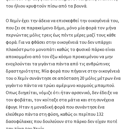
του ήλιου κρυφτούν πίσω από τα βουνά.
Ο Χεμίν έχει την άδεια να επισκεφθεί την οικογένειά του,
που ζει σε παρακείμενο δήμο, μόνο μία φορά τον μήνα
περνώντας μόλις τρεις έως πέντε μέρες μαζί τους κάθε
φορά. Για να φθάσει στην οικογένειά του δεν υπάρχει
πλακόστρωτο μονοπάτι καθώς το φυσικό πάρκο είναι
αποκομμένο από τον έξω κόσμο προκειμένου να μην
ενοχλούνται τα γιγάντια πάντα από τις ανθρώπινες
δραστηριότητες. Μία φορά που πήγαινε στην οικογένειά
του ο Χεμίν συνάντησε σε απόσταση 20 μόλις μέτρων ένα
γιγάντιο πάντα να τρώει αμέριμνο κορμούς μπαμπού.
Οπως διηγείται, νόμιζε ότι ήταν αρσενικό, δεν έδειξε να
τον φοβάται, τον κοίταξε στα μάτια και στη συνέχεια
έφυγε. Ηταν η μοναδική φορά που συνάντησε ένα
ελεύθερο πάντα στη φύση, καθώς οι περίπου 132
δασοφύλακες που δουλεύουν στο πάρκο δεν είχαν ποτέ
την τύχη του Χεμίν.