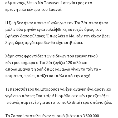
αλμπίνος», λέει ο Μα Τσινκγουί κτηνίατρος στο
ερευνητικό κέντρο του Σαανσί.
Η ζωή δεν ήταν πάντα εύκολη για τον Τσι Ζάι. όταν ήταν
μόλις δύο μηνών εγκαταλείφθηκε, ευτυχώς όμως τον
βρήκαν δασοφύλακες. Όπως λέει ο Μα, εάν τον είχαν βρει
λίγες ώρες αργότερα δεν θα είχε επιβιώσει.
Χάρη στις φροντίδες των ειδικών του ερευνητικού
κέντρου σήμερα ο Τσι Ζάι ζυγίζει 120 κιλά και
απολαμβάνει τη ζωή όπως και άλλα γίγαντα πάντα –
κοιμάται, τρώει, παίζει και πάλι από την αρχή.
Τι περισσότερο θα μπορούσε να έχει ανάγκη ένα αρσενικό
γιγάντιο πάντα; Ενα ταίρι! Η ομάδα στο κέντρο εξετάζει
πιθανές παρτενέρ για αυτό το πολύ ιδιαίτερο σπάνιο ζώο.
Το Σαανσί αποτελεί έναν φυσικό βιότοπο 3.600.000