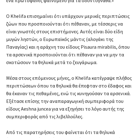
ένα πρωτοφανές φαινόμενο για τα οδοντόγναθα.»
Ο Khelifa επισημαίνει ότι υπάρχουν μερικές περιπτώσεις
ζώων που προσποιούνται ότι πέθαναν, με τέσσερις να
είναι γνωστές στους επιστήμονες. Αυτές είναι δύο είδη
μυγών ληστών, ο Ευρωπαϊκός μάντις (αλογάκι της
Παναγίας) και η αράχνη του είδους Pisaura mirabilis, όπου
τα αρσενικά προσποιούνται ότι πέθαναν για να μην τα
σκοτώσουν τα θηλυκά μετά το ζευγάρωμα.
Μέσα στους επόμενους μήνες, ο Khelifa κατέγραψε πλήθος
περιπτώσεων όπου τα θηλυκά θα έπεφταν στο έδαφος και
θα έκαναν τις πεθαμένες, ενώ τις κυνηγούσαν τα αρσενικά.
Εξέτασε επίσης την αναπαραγωγική συμπεριφορά του
είδους Aeshna juncea για να εξηγήσει το λόγο αυτής της
συμπεριφοράς από τις λιβελλούλες.
Από τις παρατηρήσεις του φαίνεται ότι τα θηλυκά