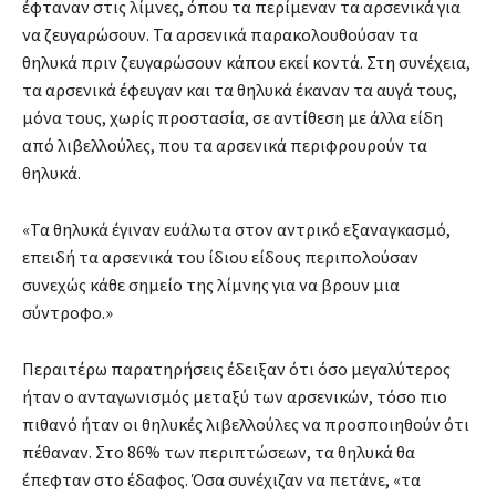
έφταναν στις λίμνες, όπου τα περίμεναν τα αρσενικά για
να ζευγαρώσουν. Τα αρσενικά παρακολουθούσαν τα
θηλυκά πριν ζευγαρώσουν κάπου εκεί κοντά. Στη συνέχεια,
τα αρσενικά έφευγαν και τα θηλυκά έκαναν τα αυγά τους,
μόνα τους, χωρίς προστασία, σε αντίθεση με άλλα είδη
από λιβελλούλες, που τα αρσενικά περιφρουρούν τα
θηλυκά.
«Τα θηλυκά έγιναν ευάλωτα στον αντρικό εξαναγκασμό,
επειδή τα αρσενικά του ίδιου είδους περιπολούσαν
συνεχώς κάθε σημείο της λίμνης για να βρουν μια
σύντροφο.»
Περαιτέρω παρατηρήσεις έδειξαν ότι όσο μεγαλύτερος
ήταν ο ανταγωνισμός μεταξύ των αρσενικών, τόσο πιο
πιθανό ήταν οι θηλυκές λιβελλούλες να προσποιηθούν ότι
πέθαναν. Στο 86% των περιπτώσεων, τα θηλυκά θα
έπεφταν στο έδαφος. Όσα συνέχιζαν να πετάνε, «τα