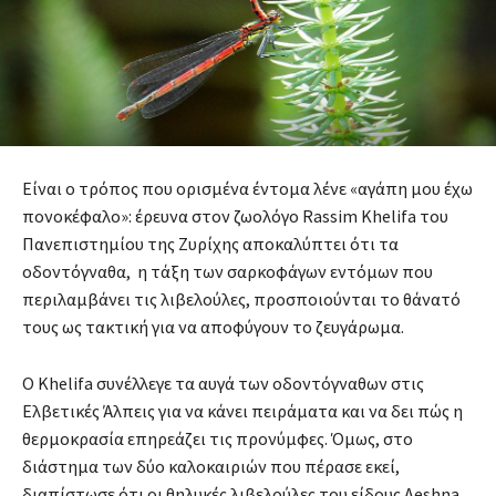
Είναι ο τρόπος που ορισμένα έντομα λένε «αγάπη μου έχω
πονοκέφαλο»: έρευνα στον ζωολόγο Rassim Khelifa του
Πανεπιστημίου της Ζυρίχης αποκαλύπτει ότι τα
οδοντόγναθα, η τάξη των σαρκοφάγων εντόμων που
περιλαμβάνει τις λιβελούλες, προσποιούνται το θάνατό
τους ως τακτική για να αποφύγουν το ζευγάρωμα.
Ο Khelifa συνέλλεγε τα αυγά των οδοντόγναθων στις
Ελβετικές Άλπεις για να κάνει πειράματα και να δει πώς η
θερμοκρασία επηρεάζει τις προνύμφες. Όμως, στο
διάστημα των δύο καλοκαιριών που πέρασε εκεί,
διαπίστωσε ότι οι θηλυκές λιβελούλες του είδους Aeshna