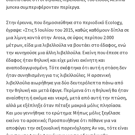
juncea συμπεριφέρονταν περίεργα.
Στην έρευνα, που δημοσιεύθηκε στο περιοδικό Ecology,
έγραψε: «Στις 5 Ιουλίου του 2015, καθώς καθόμουν δίπλα σε
μια λίμνη κοντά στην Arosa, σε ύψος περίπου 2.000
μέτρων, είδα μια λιβελλούλα να βουτάει στο έδαφος, ενώ
την κυνηγούσε μια άλλη λιβελλούλα. Εκείνη που έπεσε στο
έδαφος ήταν θηλυκή και είχε μείνει ακίνητη και
αναποδογυρισμένη. Τότε σκέφτηκα ότι αυτή η στάση δεν
ήταν συνηθισμένη για τις λιβελλούλες. Η αρσενική
λιβελλούλα αιωρήθηκε για δύο δευτερόλεπτα πάνω από
την θηλυκή και μετά έφυγε. Περίμενα ότι η θηλυκή θα ήταν
αναίσθητη ή ακόμα και νεκρή, μετά από αυτή την πτώση,
αλλά με εξέπληξε όταν πέταξε μακριά μόλις πλησίασα.
Και μου γεννήθηκε το ερώτημα: Μήπως μόλις ξεγέλασε
εκείνο το αρσενικό; Προσποιήθηκε ότι πέθανε για να
αποφύγει την σεξουαλική παρενόχληση; Αν ναι, τότε είναι