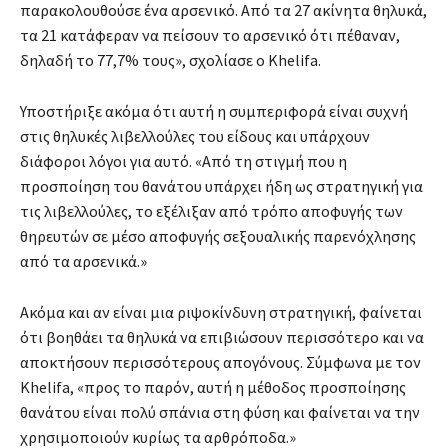
παρακολουθούσε ένα αρσενικό. Από τα 27 ακίνητα θηλυκά,
τα 21 κατάφεραν να πείσουν το αρσενικό ότι πέθαναν,
δηλαδή το 77,7% τους», σχολίασε ο Khelifa.
Υποστήριξε ακόμα ότι αυτή η συμπεριφορά είναι συχνή
στις θηλυκές λιβελλούλες του είδους και υπάρχουν
διάφοροι λόγοι για αυτό. «Από τη στιγμή που η
προσποίηση του θανάτου υπάρχει ήδη ως στρατηγική για
τις λιβελλούλες, το εξέλιξαν από τρόπο αποφυγής των
θηρευτών σε μέσο αποφυγής σεξουαλικής παρενόχλησης
από τα αρσενικά.»
Ακόμα και αν είναι μια ριψοκίνδυνη στρατηγική, φαίνεται
ότι βοηθάει τα θηλυκά να επιβιώσουν περισσότερο και να
αποκτήσουν περισσότερους απογόνους. Σύμφωνα με τον
Khelifa, «προς το παρόν, αυτή η μέθοδος προσποίησης
θανάτου είναι πολύ σπάνια στη φύση και φαίνεται να την
χρησιμοποιούν κυρίως τα αρθρόποδα.»