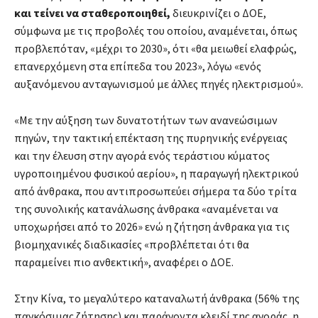
και τείνει να σταθεροποιηθεί,
διευκρινίζει ο ΔΟΕ,
σύμφωνα με τις προβολές του οποίου, αναμένεται, όπως
προβλεπόταν, «μέχρι το 2030», ότι «θα μειωθεί ελαφρώς,
επανερχόμενη στα επίπεδα του 2023», λόγω «ενός
αυξανόμενου ανταγωνισμού με άλλες πηγές ηλεκτρισμού».
«Με την αύξηση των δυνατοτήτων των ανανεώσιμων
πηγών, την τακτική επέκταση της πυρηνικής ενέργειας
και την έλευση στην αγορά ενός τεράστιου κύματος
υγροποιημένου φυσικού αερίου», η παραγωγή ηλεκτρικού
από άνθρακα, που αντιπροσωπεύει σήμερα τα δύο τρίτα
της συνολικής κατανάλωσης άνθρακα «αναμένεται να
υποχωρήσει από το 2026» ενώ η ζήτηση άνθρακα για τις
βιομηχανικές διαδικασίες «προβλέπεται ότι θα
παραμείνει πιο ανθεκτική», αναφέρει ο ΔΟΕ.
Στην Κίνα, το μεγαλύτερο καταναλωτή άνθρακα (56% της
παγκόσμιας ζήτησης) και παράγοντα κλειδί της αγοράς, η