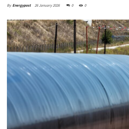
By
Energypost
26 January 2026
0
0