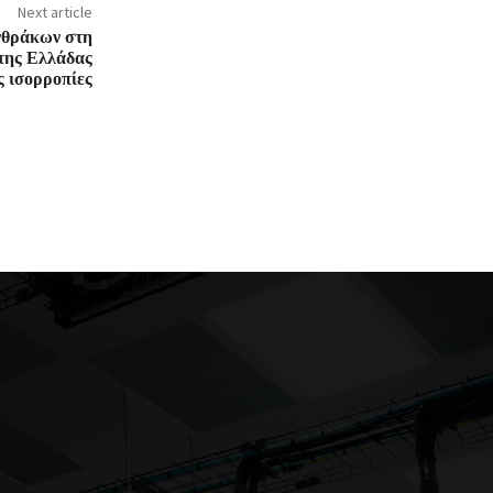
Next article
νθράκων στη
της Ελλάδας
ς ισορροπίες