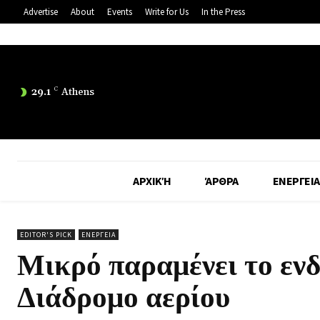
Advertise
About
Events
Write for Us
In the Press
29.1
C
Athens
ΑΡΧΙΚΉ
ΆΡΘΡΑ
ΕΝΕΡΓΕΙΑ
EDITOR'S PICK
ΕΝΕΡΓΕΙΑ
Μικρό παραμένει το ενδ
Διάδρομο αερίου