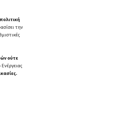
πολιτική
ασίσει την
θμιστικές
ρών ούτε
 Ενέργειας
ικασίες.