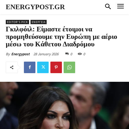
ENERGYPOST.GR
EDITOR'S PICK
ΕΝΕΡΓΕΙΑ
Γκιλφόιλ: Είμαστε έτοιμοι να
προμηθεύσουμε την Ευρώπη με αέριο
μέσω του Κάθετου Διαδρόμου
28 January 2026
0
0
By
Energypost