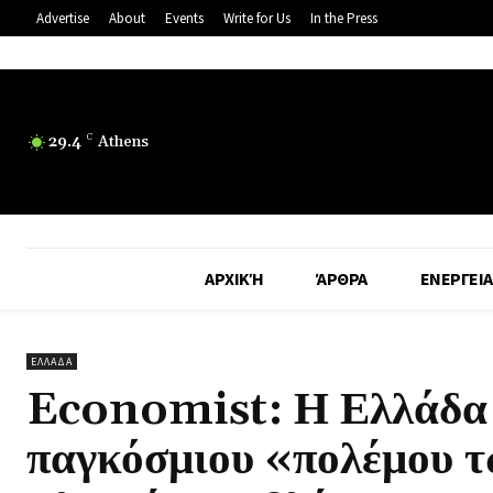
Advertise
About
Events
Write for Us
In the Press
29.4
C
Athens
ΑΡΧΙΚΉ
ΆΡΘΡΑ
ΕΝΕΡΓΕΙΑ
ΕΛΛΑΔΑ
Economist: Η Ελλάδα σ
παγκόσμιου «πολέμου τ