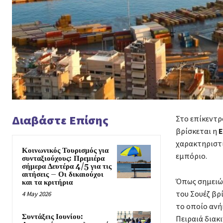
Διαβάστε Επίσης
Στο επίκεντρ
βρίσκεται η
Ε
χαρακτηριστι
Κοινωνικός Τουρισμός για
εμπόριο.
συνταξιούχους: Πρεμιέρα
σήμερα Δευτέρα 4/5 για τις
αιτήσεις – Οι δικαιούχοι
Όπως σημειών
και τα κριτήρια
του Σουέζ βρ
4 May 2026
το οποίο ανή
Συντάξεις Ιουνίου:
Πειραιά διακ