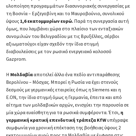
υλοποίηση προγραμμάτων διασυνοριακής συνεργασίας με
τη Βοσνία – Ερζεγοβίνη και το Μαυροβούνιο, συνολικού
ύψους
1,6 εκατομμυρίων ευρώ.
Παρά τη συνεργασία αυτή
όμως, που λαμβάνει χώρα στο πλαίσιο των ενταξιακών
συνομιλιών του Βελιγραδίου με τις Βρυξέλλες, σέρβοι
αξιωματούχοι είχαν σχεδόν την ίδια στιγμή
διαβουλεύσεις με τον ρωσικό ενεργειακό κολοσσό
Gazprom.
Η
Μολδαβία
αποτελεί άλλο ένα πεδίο αντιπαράθεσης
Βερολίνου – Μόσχας. Μπορεί η Ρωσία να έχει στενούς
δεσμούς με γερμανικές εταιρείες όπως η Siemens και η
Ε.ΟΝ, την ίδια στιγμή όμως η Γερμανία, έπειτα και από
αίτημα των μολδαβικών αρχών, ενισχύει την παρουσία σε
μία χώρα ευαίσθητη για τα ρωσικά συμφέροντα. Έτσι,
η
γερμανική κρατική επενδυτική τράπεζα KfW
υπέγραψε
συμφωνία για χρονική επέκταση της βοήθειας ύψους 2
εκατομμυρίων ευρώ προς τη Μολδαβία με έμφαση στις