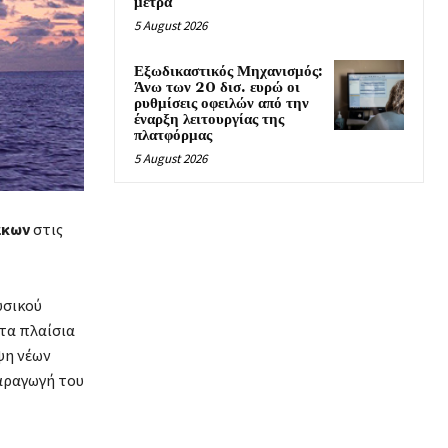
μέτρα
5 August 2026
Εξωδικαστικός Μηχανισμός:
Άνω των 20 δισ. ευρώ οι
ρυθμίσεις οφειλών από την
έναρξη λειτουργίας της
πλατφόρμας
5 August 2026
άκων
στις
υσικού
Στα πλαίσια
ψη νέων
αραγωγή του