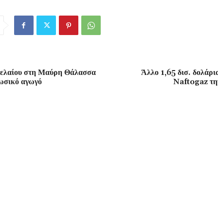
ρελαίου στη Μαύρη Θάλασσα
Άλλο 1,65 δισ. δολάρ
ωσικό αγωγό
Naftogaz τ