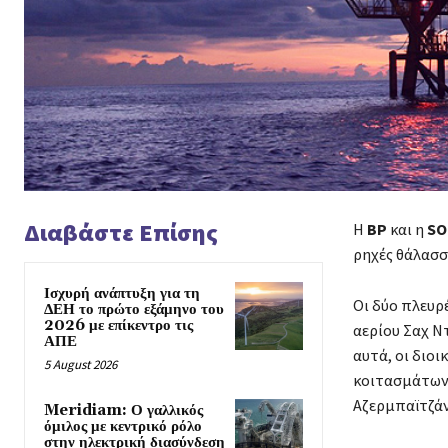
Διαβάστε Επίσης
Η
ΒΡ
και η
SO
ρηχές θάλασσ
Ισχυρή ανάπτυξη για τη
Οι δύο πλευρ
ΔΕΗ το πρώτο εξάμηνο του
2026 με επίκεντρο τις
αερίου Σαχ Ν
ΑΠΕ
αυτά, οι διοι
5 August 2026
κοιτασμάτων 
Αζερμπαϊτζάν
Meridiam: Ο γαλλικός
όμιλος με κεντρικό ρόλο
στην ηλεκτρική διασύνδεση