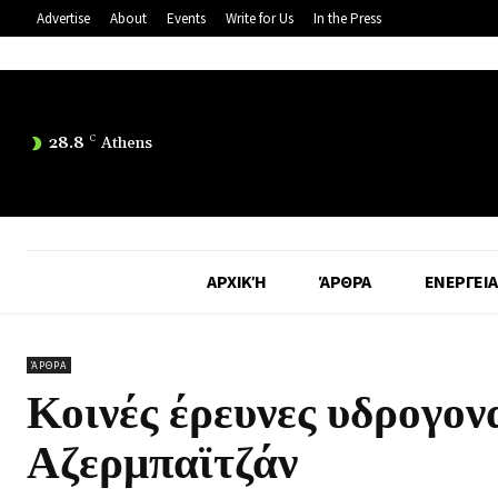
Advertise
About
Events
Write for Us
In the Press
28.8
C
Athens
ΑΡΧΙΚΉ
ΆΡΘΡΑ
ΕΝΕΡΓΕΙΑ
ΆΡΘΡΑ
Κοινές έρευνες υδρογ
Αζερμπαϊτζάν