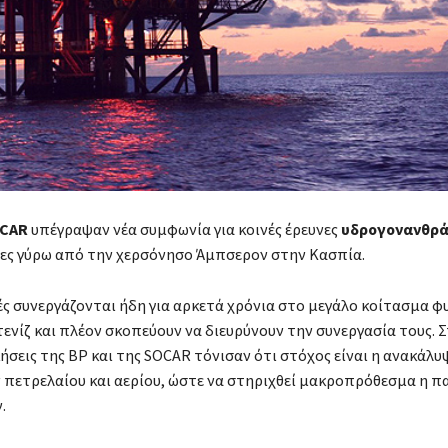
CAR
υπέγραψαν νέα συμφωνία για κοινές έρευνες
υδρογονανθρ
ες γύρω από την χερσόνησο Άμπσερον στην Κασπία.
ές συνεργάζονται ήδη για αρκετά χρόνια στο μεγάλο κοίτασμα φ
τενίζ και πλέον σκοπεύουν να διευρύνουν την συνεργασία τους. 
κήσεις της ΒΡ και της SOCAR τόνισαν ότι στόχος είναι η ανακάλυ
πετρελαίου και αερίου, ώστε να στηριχθεί μακροπρόθεσμα η π
.