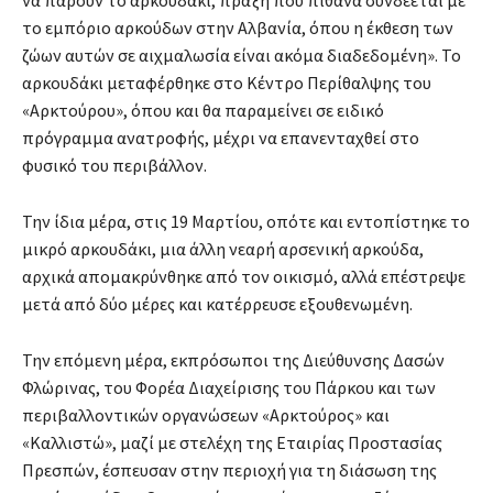
να πάρουν το αρκουδάκι, πράξη που πιθανά συνδέεται με
το εμπόριο αρκούδων στην Αλβανία, όπου η έκθεση των
ζώων αυτών σε αιχμαλωσία είναι ακόμα διαδεδομένη». Το
αρκουδάκι μεταφέρθηκε στο Κέντρο Περίθαλψης του
«Αρκτούρου», όπου και θα παραμείνει σε ειδικό
πρόγραμμα ανατροφής, μέχρι να επανενταχθεί στο
φυσικό του περιβάλλον.
Την ίδια μέρα, στις 19 Μαρτίου, οπότε και εντοπίστηκε το
μικρό αρκουδάκι, μια άλλη νεαρή αρσενική αρκούδα,
αρχικά απομακρύνθηκε από τον οικισμό, αλλά επέστρεψε
μετά από δύο μέρες και κατέρρευσε εξουθενωμένη.
Την επόμενη μέρα, εκπρόσωποι της Διεύθυνσης Δασών
Φλώρινας, του Φορέα Διαχείρισης του Πάρκου και των
περιβαλλοντικών οργανώσεων «Αρκτούρος» και
«Καλλιστώ», μαζί με στελέχη της Εταιρίας Προστασίας
Πρεσπών, έσπευσαν στην περιοχή για τη διάσωση της