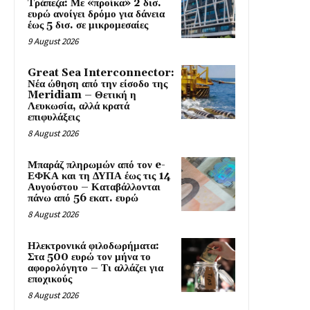
Τράπεζα: Με «προίκα» 2 δισ.
ευρώ ανοίγει δρόμο για δάνεια
έως 5 δισ. σε μικρομεσαίες
9 August 2026
Great Sea Interconnector:
Νέα ώθηση από την είσοδο της
Meridiam – Θετική η
Λευκωσία, αλλά κρατά
επιφυλάξεις
8 August 2026
Μπαράζ πληρωμών από τον e-
ΕΦΚΑ και τη ΔΥΠΑ έως τις 14
Αυγούστου – Καταβάλλονται
πάνω από 56 εκατ. ευρώ
8 August 2026
Ηλεκτρονικά φιλοδωρήματα:
Στα 500 ευρώ τον μήνα το
αφορολόγητο – Τι αλλάζει για
εποχικούς
8 August 2026