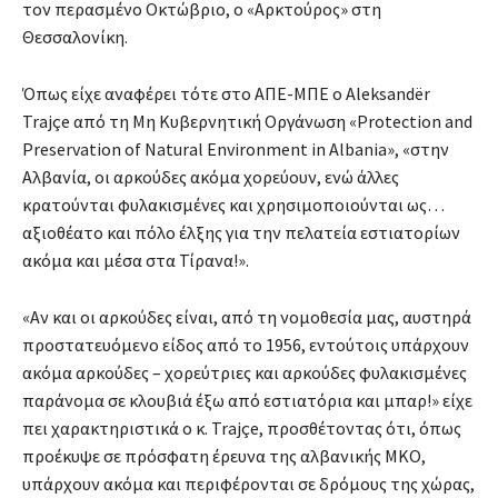
τον περασμένο Οκτώβριο, ο «Αρκτούρος» στη
Θεσσαλονίκη.
Όπως είχε αναφέρει τότε στο ΑΠΕ-ΜΠΕ ο Aleksandër
Trajçe από τη Μη Κυβερνητική Οργάνωση «Protection and
Preservation of Natural Environment in Albania», «στην
Αλβανία, οι αρκούδες ακόμα χορεύουν, ενώ άλλες
κρατούνται φυλακισμένες και χρησιμοποιούνται ως…
αξιοθέατο και πόλο έλξης για την πελατεία εστιατορίων
ακόμα και μέσα στα Τίρανα!».
«Αν και οι αρκούδες είναι, από τη νομοθεσία μας, αυστηρά
προστατευόμενο είδος από το 1956, εντούτοις υπάρχουν
ακόμα αρκούδες – χορεύτριες και αρκούδες φυλακισμένες
παράνομα σε κλουβιά έξω από εστιατόρια και μπαρ!» είχε
πει χαρακτηριστικά ο κ. Trajçe, προσθέτοντας ότι, όπως
προέκυψε σε πρόσφατη έρευνα της αλβανικής ΜΚΟ,
υπάρχουν ακόμα και περιφέρονται σε δρόμους της χώρας,