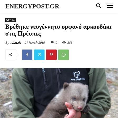
ENERGYPOST.GR
ΆΡΘΡΑ
Βρέθηκε νεογέννητο ορφανό αρκουδάκι
στις Πρέσπες
27 March 2015
0
388
By
nhatzis