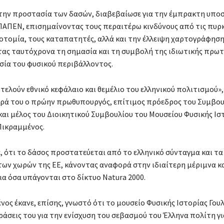
ην προστασία των δασών, διαβεβαίωσε για την έμπρακτη υποσ
ΠΑΠΕΝ, επισημαίνοντας τους περαιτέρω κινδύνους από τις πυρκ
τομία, τους καταπατητές, αλλά και την έλλειψη χαρτογράφηση
ας ταυτόχρονα τη σημασία και τη συμβολή της ιδιωτικής πρω
ία του φυσικού περιβάλλοντος.
τελούν εθνικό κεφάλαιο και θεμέλιο του ελληνικού πολιτισμού»
ρά του ο πρώην πρωθυπουργός, επίτιμος πρόεδρος του Συμβου
και μέλος του Διοικητικού Συμβουλίου του Μουσείου Φυσικής Ισ
Πικραμμένος.
, ότι το δάσος προστατεύεται από το ελληνικό σύνταγμα και τα
ων χωρών της ΕΕ, κάνοντας αναφορά στην ιδιαίτερη μέριμνα κα
ια όσα υπάγονται στο δίκτυο Natura 2000.
ένος έκανε, επίσης, γνωστό ότι το μουσείο Φυσικής Ιστορίας Γο
δράσεις του για την ενίσχυση του σεβασμού του Έλληνα πολίτη γι