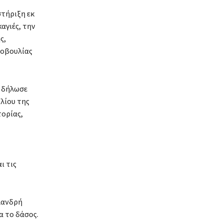
τήριξη εκ
αγιές, την
ς,
τοβουλίας
, δήλωσε
λίου της
τορίας,
ι τις
υλανδρή
α το δάσος.