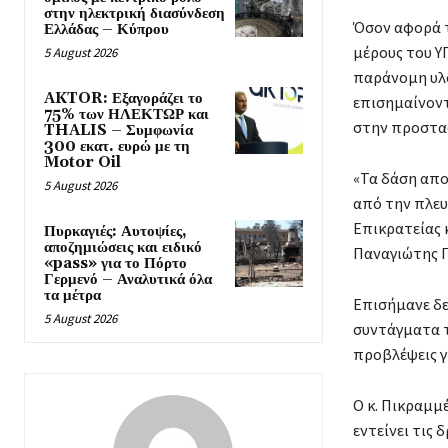
στην ηλεκτρική διασύνδεση
Όσον αφορά τ
Ελλάδας – Κύπρου
μέρους του Υ
5 August 2026
παράνομη υλο
AKTOR: Εξαγοράζει το
επισημαίνοντ
75% των ΗΛΕΚΤΩΡ και
στην προστασ
THALIS – Συμφωνία
300 εκατ. ευρώ με τη
Motor Oil
«Τα δάση απο
5 August 2026
από την πλευ
Επικρατείας 
Πυρκαγιές: Αυτοψίες,
αποζημιώσεις και ειδικό
Παναγιώτης 
«pass» για το Πόρτο
Γερμενό – Αναλυτικά όλα
τα μέτρα
Επισήμανε δε
5 August 2026
συντάγματα τ
προβλέψεις γ
Ο κ. Πικραμμ
εντείνει τις 