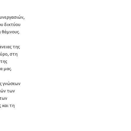
υνεργασιών,
ου δικτύου
ι θάμνους.
νειας της
ύρο, στη
 της
α μας.
ής γνώσεων
σών των
 των
 και τη