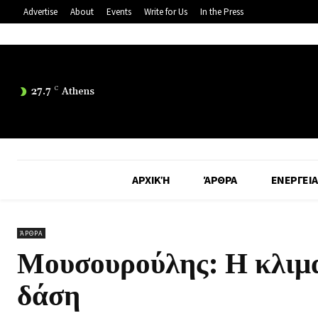
Advertise
About
Events
Write for Us
In the Press
27.7
C
Athens
ΑΡΧΙΚΉ
ΆΡΘΡΑ
ΕΝΕΡΓΕΙΑ
ΆΡΘΡΑ
Μουσουρούλης: Η κλιμα
δάση