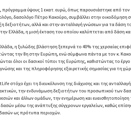
fe, πρόγραμμα ύψους 1 εκατ. ευρώ, όπως παρουσιάστηκε από τον
λόγο, δασολόγο Πέτρο Κακούρο, συμβάλλει στην οικοδόμηση σ
η δεξιοτήτων, αλλά και στην ανταλλαγή γνώσεων για τα δάση τ
στην Ελλάδα, η μισή έκταση του οποίου καλύπτεται από δάση κα
Ελλάδα, η ξυλώδης βλάστηση ξεπερνά το 40% της χερσαίας επιφά
τώντας την 8η στην Ευρώπη, ενώ σύμφωνα πάντα με τον κ. Κακο
νται όλοι οι δασικοί τύποι της Ευρώπης, καθιστώντας το έργο
 γνώσης και της πληροφόρησης εξαιρετικής σημασίας για τη χώρ
tLife στόχο έχει τη διευκόλυνση της διάχυσης και της ανταλλαγ
ακτικών, την ενδυνάμωση δεξιοτήτων του προσωπικού των δα
εσιών και άλλων ομάδων, την ενημέρωση και ευαισθητοποίηση
δασών μέσω της ανάπτυξης σύγχρονων εργαλείων, καθώς επίσης
 δασών ως πρότυπα περιοχών.