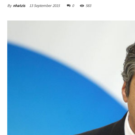
By
nhatzis
13 September 2015
0
583