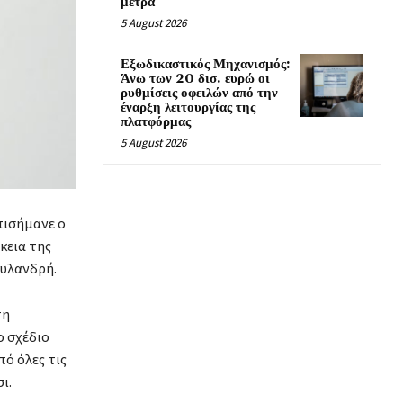
μέτρα
5 August 2026
Εξωδικαστικός Μηχανισμός:
Άνω των 20 δισ. ευρώ οι
ρυθμίσεις οφειλών από την
έναρξη λειτουργίας της
πλατφόρμας
5 August 2026
πισήμανε ο
ρκεια της
ουλανδρή.
τη
ο σχέδιο
πό όλες τις
ι.