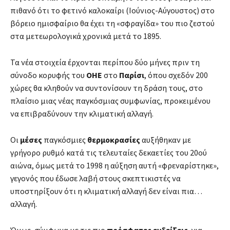
πιθανό ότι το φετινό καλοκαίρι (Ιούνιος-Αύγουστος) στο
βόρειο ημισφαίριο θα έχει τη «σφραγίδα» του πιο ζεστού
στα μετεωρολογικά χρονικά μετά το 1895.
Τα νέα στοιχεία έρχονται περίπου δύο μήνες πριν τη
σύνοδο κορυφής του
ΟΗΕ
στο
Παρίσι
, όπου σχεδόν 200
χώρες θα κληθούν να συντονίσουν τη δράση τους, στο
πλαίσιο μιας νέας παγκόσμιας συμφωνίας, προκειμένου
να επιβραδύνουν την κλιματική αλλαγή.
Οι
μέσες
παγκόσμιες
θερμοκρασίες
αυξήθηκαν με
γρήγορο ρυθμό κατά τις τελευταίες δεκαετίες του 20ού
αιώνα, όμως μετά το 1998 η αύξηση αυτή «φρεναρίστηκε»,
γεγονός που έδωσε λαβή στους σκεπτικιστές να
υποστηρίξουν ότι η κλιματική αλλαγή δεν είναι πια…
αλλαγή.
Όμως, σύμφωνα με τις πιο
πρόσφατες ενδείξεις
, για