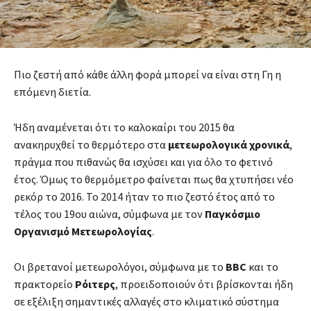
Πιο ζεστή από κάθε άλλη φορά μπορεί να είναι στη Γη η
επόμενη διετία.
Ήδη αναμένεται ότι το καλοκαίρι του 2015 θα
ανακηρυχθεί το θερμότερο στα
μετεωρολογικά χρονικά
,
πράγμα που πιθανώς θα ισχύσει και για όλο το φετινό
έτος. Όμως το θερμόμετρο φαίνεται πως θα χτυπήσει νέο
ρεκόρ το 2016. Το 2014 ήταν το πιο ζεστό έτος από το
τέλος του 19ου αιώνα, σύμφωνα με τον
Παγκόσμιο
Οργανισμό
Μετεωρολογίας
.
Οι βρετανοί μετεωρολόγοι, σύμφωνα με το
BBC
και το
πρακτορείο
Ρόιτερς
, προειδοποιούν ότι βρίσκονται ήδη
σε εξέλιξη σημαντικές αλλαγές στο κλιματικό σύστημα