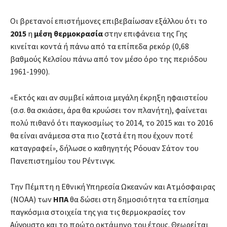
Οι βρετανοί επιστήμονες επιβεβαίωσαν εξάλλου ότι το
2015
η
μέση θερμοκρασία
στην επιφάνεια της Γης
κινείται κοντά ή πάνω από τα επίπεδα ρεκόρ (0,68
βαθμούς Κελσίου πάνω από τον μέσο όρο της περιόδου
1961-1990).
«Εκτός και αν συμβεί κάποια μεγάλη έκρηξη ηφαιστείου
(σ.σ. θα σκιάσει, άρα θα κρυώσει τον πλανήτη), φαίνεται
πολύ πιθανό ότι παγκοσμίως το 2014, το 2015 και το 2016
θα είναι ανάμεσα στα πιο ζεστά έτη που έχουν ποτέ
καταγραφεί», δήλωσε ο καθηγητής Ρόουαν Σάτον του
Πανεπιστημίου του Ρέντινγκ.
Την Πέμπτη η Εθνική Υπηρεσία Ωκεανών και Ατμόσφαιρας
(ΝΟΑΑ) των
ΗΠΑ
θα δώσει στη δημοσιότητα τα επίσημα
παγκόσμια στοιχεία της για τις θερμοκρασίες τον
Αύγουστο και το πρώτο οκτάμηνο του έτους. Θεωρείται