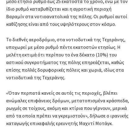
μέσο ετήσιο ρυθμό έως 25 εκατοστά το χρόνο, ενώ με τον
ίδιο ρυθμό καταβυθίζεται και η αγροτική περιοχή
Βαραμίν στα νοτιοανατολικά της πόλης. Οι ρυθμοί αυτοί
καθίζησης είναι από τους υψηλότερους στον κόσμο.
Το διεθνές αεροδρόμιο, στα νοτιοδυτικά της Τεχεράνης,
υποχωρεί με μέσο ρυθμό πέντε εκατοστών ετησίως. Η
μελέτη εκτιμά ότι περίπου το ένα δέκατο (10%) του
αστικού συγκροτήματος της πόλης επηρεάζεται, καθώς
επίσης πολλές δορυφορικές πόλεις και χωριά, ιδίως στα
νοτιοδυτικά της Τεχεράνης.
«Όταν περπατά κανείς σε αυτές τις περιοχές, βλέπει
ανώμαλες επιφάνειες δρόμων, μετατοπισμένα κράσπεδα,
ρωγμές σε τοίχους, ακόμη και κτίρια που γέρνουν, μερικά
από τα οποία πρέπει να γκρεμιστούν», δήλωσε ο ιρανικής
καταγωγής επικεφαλής ερευνητής Μαχντί Μοτάγκ.