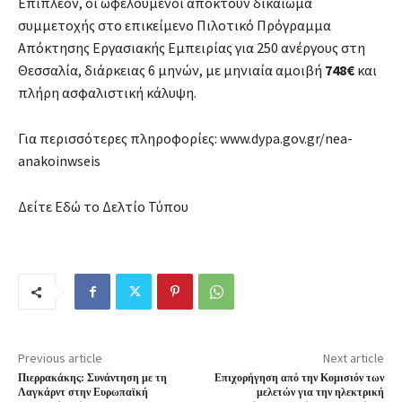
Επιπλέον, οι ωφελούμενοι αποκτούν δικαίωμα
συμμετοχής στο επικείμενο Πιλοτικό Πρόγραμμα
Απόκτησης Εργασιακής Εμπειρίας για 250 ανέργους στη
Θεσσαλία, διάρκειας 6 μηνών, με μηνιαία αμοιβή
748€
και
πλήρη ασφαλιστική κάλυψη.
Για περισσότερες πληροφορίες: www.dypa.gov.gr/nea-
anakoinwseis
Δείτε Εδώ το Δελτίο Τύπου
Previous article
Next article
Πιερρακάκης: Συνάντηση με τη
Επιχορήγηση από την Κομισιόν των
Λαγκάρντ στην Ευρωπαϊκή
μελετών για την ηλεκτρική